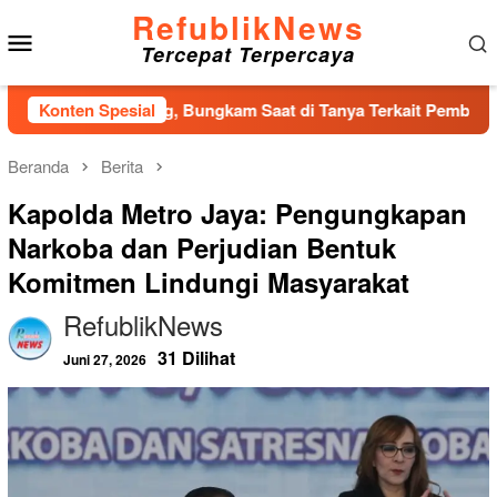
Loncat
RefublikNews
Menu
ke
Tercepat Terpercaya
konten
Mobile
D Tapteng, Bungkam Saat di Tanya Terkait Pembahasan Propemp
Konten Spesial
Beranda
Berita
Kapolda Metro Jaya: Pengungkapan
Narkoba dan Perjudian Bentuk
Komitmen Lindungi Masyarakat
RefublikNews
31 Dilihat
Juni 27, 2026