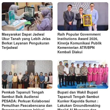
Masyarakat Dapat Jadwal
Raih Popular Government
Ukur Tanah yang Lebih Jelas
Institutions Award 2026,
Berkat Layanan Pengukuran
Kinerja Komunikasi Publik
Terjadwal
Kementerian ATR/BPN
Kembali Diakui
Pemkab Tapanuli Tengah
Bupati dan Wakil Bupati
Sambut Baik Audiensi
Tapanuli Tengah Sambut
PESADA: Perkuat Kolaborasi
Kunker Kapolda Sumut :
Pemulihan Pascabencana dan
Lakukan Groundbreaking
Pengarusutamaan Inklusi.
Masjid Al Munawar dan