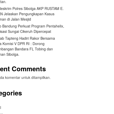
tan.
Reskrim Polres Sibolga AKP RUSTAM E.
N Jelaskan Pengungkapan Kasus
man di Jalan Mesjid
 Bandung Perkuat Program Pentahelix,
isasi Sungai Cikeruh Dipercepat
ab Tapteng Hadiri Rakor Bersama
a Komisi V DPR RI : Dorong
bangan Bandara FL Tobing dan
han Sibolga.
ent Comments
da komentar untuk ditampilkan.
egories
l