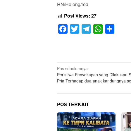
RN/Holong/red
Post Views:
27
Facebook
Twitter
Telegram
Whats
Sha
Navigasi
Pos sebelumnya
Peristiwa Penyekapan yang Dilakukan 
pos
Pria Terhadap dua anak kandungnya se
POS TERKAIT