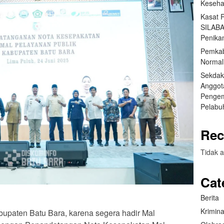
Keseha
Kasat 
SILABA
Penika
Pemkab
Normal
Sekdak
Anggot
Pengem
Pelabu
Rec
Tidak a
Cat
Berita
Krimina
upaten Batu Bara, karena segera hadir Mal