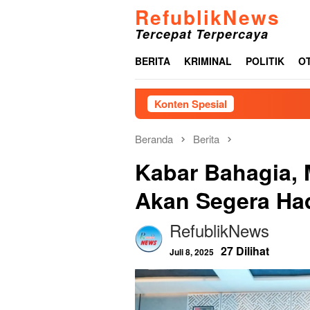
Loncat
RefublikNews
ke
Tercepat Terpercaya
konten
BERITA
KRIMINAL
POLITIK
O
Konten Spesial
PP
Beranda
Berita
Kabar Bahagia, 
Akan Segera Had
RefublikNews
27 Dilihat
Juli 8, 2025