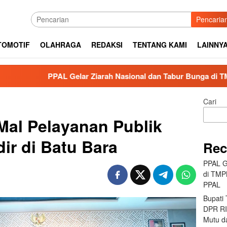
Pencaria
TOMOTIF
OLAHRAGA
REDAKSI
TENTANG KAMI
LAINNY
AL Gelar Ziarah Nasional dan Tabur Bunga di TMPNU Kalibata
Cari
Mal Pelayanan Publik
ir di Batu Bara
Rec
PPAL G
di TMP
PPAL
Bupati
DPR RI 
Mutu da