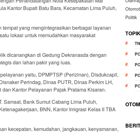
ai dengan Penandatangan Nota Kesepakatan Mal
Olahra
Aula Kantor Bupati Batu Bara, Kecamatan Lima Puluh,
Otomot
Politik
h tempat yang mengintegrasikan berbagai layanan
TOPI
m satu lokasi untuk memudahkan masyarakat
TN
P
blik dicanangkan di Gedung Dekranasda dengan
egis dan lahan pakir yang luas.
PO
 pelayanan yaitu, DPMPTSP (Perizinan), Disdukcapil,
PO
Disnaker Perindag, Dinas PUTR, Dinas Perkim LH,
PO
i dan Kantor Pelayanan Pajak Pratama Kisaran.
T. Samsat, Bank Sumut Cabang Lima Puluh,
OTOM
tenagakerjaan, BNN, Kantor Imigrasi Kelas II TBA
BERI
kan kecepatan, kemudahan, jangkauan, kenyamanan,