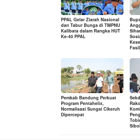
PPAL Gelar Ziarah Nasional
Bupa
dan Tabur Bunga di TMPNU
Angg
Kalibata dalam Rangka HUT
Siha
Ke-40 PPAL
Sosi
Kese
Fasi
Pemkab Bandung Perkuat
Sekd
Program Pentahelix,
Rako
Normalisasi Sungai Cikeruh
Komi
Dipercepat
Pen
Tobi
Sibo