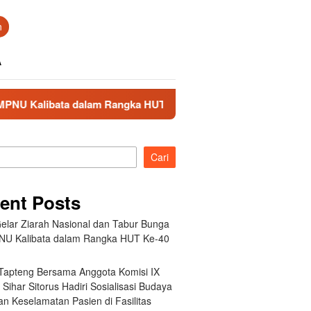
n
A
 dalam Rangka HUT Ke-40 PPAL
Bupati Tapteng Bersama 
Cari
ent Posts
elar Ziarah Nasional dan Tabur Bunga
NU Kalibata dalam Rangka HUT Ke-40
 Tapteng Bersama Anggota Komisi IX
Sihar Sitorus Hadiri Sosialisasi Budaya
n Keselamatan Pasien di Fasilitas