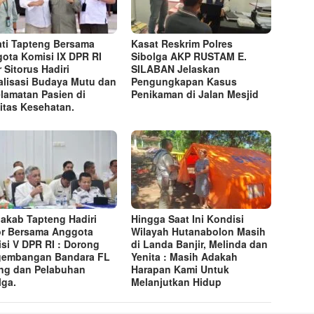
ti Tapteng Bersama
Kasat Reskrim Polres
ota Komisi IX DPR RI
Sibolga AKP RUSTAM E.
r Sitorus Hadiri
SILABAN Jelaskan
alisasi Budaya Mutu dan
Pengungkapan Kasus
lamatan Pasien di
Penikaman di Jalan Mesjid
litas Kesehatan.
akab Tapteng Hadiri
Hingga Saat Ini Kondisi
r Bersama Anggota
Wilayah Hutanabolon Masih
si V DPR RI : Dorong
di Landa Banjir, Melinda dan
gembangan Bandara FL
Yenita : Masih Adakah
ng dan Pelabuhan
Harapan Kami Untuk
lga.
Melanjutkan Hidup