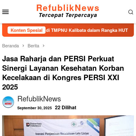
Loncat
RefublikNews
Menu
ke
Tercepat Terpercaya
konten
Mobile
abur Bunga di TMPNU Kalibata dalam Rangka HUT Ke-40 PPAL
Konten Spesial
Beranda
Berita
Jasa Raharja dan PERSI Perkuat
Sinergi Layanan Kesehatan Korban
Kecelakaan di Kongres PERSI XXI
2025
RefublikNews
22 Dilihat
September 30, 2025