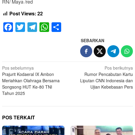
RN/ Maya /red
Post Views:
22
Facebook
Twitter
Telegram
WhatsApp
Share
SEBARKAN
Navigasi
Pos sebelumnya
Pos berikutnya
Prajurit Kodaeral IX Ambon
Rumor Pencabutan Kartu
pos
Meriahkan Olahraga Bersama
Liputan CNN Indonesia dan
Songsong HUT Ke-80 TNI
Ujian Kebebasan Pers
Tahun 2025
POS TERKAIT