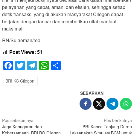
pelayanan yang cepat, aman, dan efisien, sehingga setiap
detik transaksi yang dilakukan masyarakat Cilegon dapat
berjalan dengan lancar dan memberikan nilai manfaat
maksimal.
RN/Sulaeman/red
Post Views:
51
Facebook
Twitter
Telegram
WhatsApp
Share
BRI KC Cilegon
SEBARKAN
Navigasi
Pos sebelumnya
Pos berikutnya
Jaga Kebugaran dan
BRI Kanca Tanjung Duren
pos
Kebersamaan, BRI BO Cilegon
Laksanakan Simulasi BCM untuk