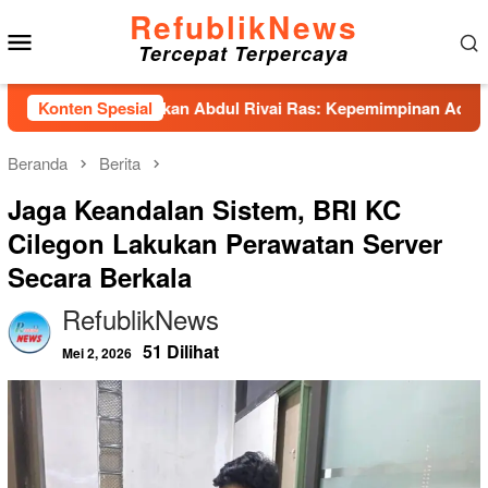
Loncat
RefublikNews
Menu
ke
Tercepat Terpercaya
konten
Mobile
Unhas Hadirkan Abdul Rivai Ras: Kepemimpinan Adalah Talenta 
Konten Spesial
Beranda
Berita
Jaga Keandalan Sistem, BRI KC
Cilegon Lakukan Perawatan Server
Secara Berkala
RefublikNews
51 Dilihat
Mei 2, 2026