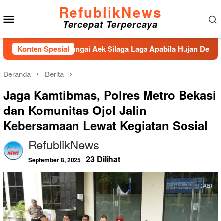
Loncat
RefublikNews
Menu
ke
Tercepat Terpercaya
konten
Mobile
Penahan Sungai Aek Silaga Laga Apabila Hujan Deras Jebol,Pul
Konten Spesial
Beranda
Berita
Jaga Kamtibmas, Polres Metro Bekasi
dan Komunitas Ojol Jalin
Kebersamaan Lewat Kegiatan Sosial
RefublikNews
23 Dilihat
September 8, 2025