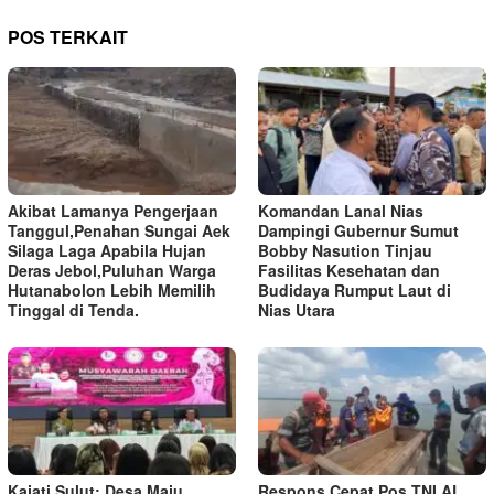
POS TERKAIT
Akibat Lamanya Pengerjaan
Komandan Lanal Nias
Tanggul,Penahan Sungai Aek
Dampingi Gubernur Sumut
Silaga Laga Apabila Hujan
Bobby Nasution Tinjau
Deras Jebol,Puluhan Warga
Fasilitas Kesehatan dan
Hutanabolon Lebih Memilih
Budidaya Rumput Laut di
Tinggal di Tenda.
Nias Utara
Kajati Sulut: Desa Maju
Respons Cepat Pos TNI AL