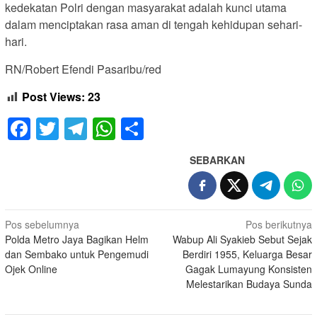
kedekatan Polri dengan masyarakat adalah kunci utama
dalam menciptakan rasa aman di tengah kehidupan sehari-
hari.
RN/Robert Efendi Pasaribu/red
Post Views:
23
Facebook
Twitter
Telegram
WhatsApp
Share
SEBARKAN
Navigasi
Pos sebelumnya
Pos berikutnya
Polda Metro Jaya Bagikan Helm
Wabup Ali Syakieb Sebut Sejak
pos
dan Sembako untuk Pengemudi
Berdiri 1955, Keluarga Besar
Ojek Online
Gagak Lumayung Konsisten
Melestarikan Budaya Sunda