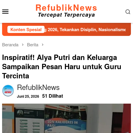
Loncat
RefublikNews
Menu
ke
Tercepat Terpercaya
konten
Mobile
Bandung 2026, Tekankan Disiplin, Nasionalisme, dan Integritas
Konten Spesial
Beranda
Berita
Inspiratif! Alya Putri dan Keluarga
Sampaikan Pesan Haru untuk Guru
Tercinta
RefublikNews
51 Dilihat
Juni 25, 2026