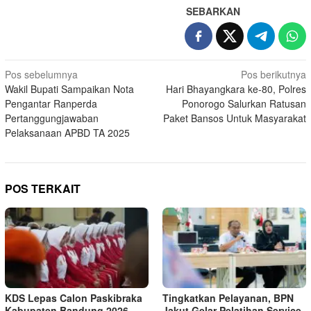
SEBARKAN
Navigasi
Pos sebelumnya
Pos berikutnya
Wakil Bupati Sampaikan Nota
Hari Bhayangkara ke-80, Polres
pos
Pengantar Ranperda
Ponorogo Salurkan Ratusan
Pertanggungjawaban
Paket Bansos Untuk Masyarakat
Pelaksanaan APBD TA 2025
POS TERKAIT
KDS Lepas Calon Paskibraka
Tingkatkan Pelayanan, BPN
Kabupaten Bandung 2026,
Jakut Gelar Pelatihan Service