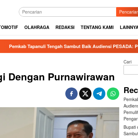
Pencaria
TOMOTIF
OLAHRAGA
REDAKSI
TENTANG KAMI
LAINNY
uli Tengah Sambut Baik Audiensi PESADA: Perkuat Kolaborasi
Cari
gi Dengan Purnawirawan
Rec
Pemkab
Audien
Pemuli
Pengar
Bupati 
Sambut