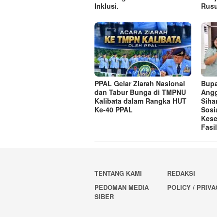
Inklusi.
Rusu
PPAL Gelar Ziarah Nasional
Bupa
dan Tabur Bunga di TMPNU
Angg
Kalibata dalam Rangka HUT
Siha
Ke-40 PPAL
Sosi
Kese
Fasi
TENTANG KAMI
REDAKSI
PEDOMAN MEDIA
POLICY / PRIV
SIBER