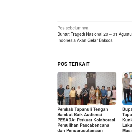
Navigasi
Pos sebelumnya
Buntut Tragedi Nasional 28 – 31 Agust
pos
Indonesia Akan Gelar Baksos
POS TERKAIT
Pemkab Tapanuli Tengah
Bupa
Sambut Baik Audiensi
Tapa
PESADA: Perkuat Kolaborasi
Kunk
Pemulihan Pascabencana
Laku
dan Pengarusutamaan
Masj