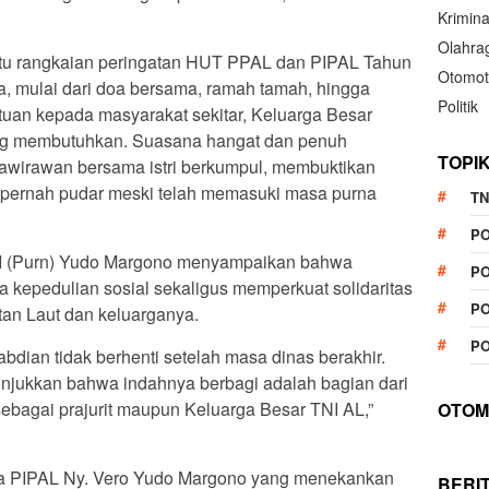
Krimina
Olahra
tu rangkaian peringatan HUT PPAL dan PIPAL Tahun
Otomot
ra, mulai dari doa bersama, ramah tamah, hingga
Politik
uan kepada masyarakat sekitar, Keluarga Besar
g membutuhkan. Suasana hangat dan penuh
TOPI
nawirawan bersama istri berkumpul, membuktikan
pernah pudar meski telah memasuki masa purna
TN
P
 (Purn) Yudo Margono menyampaikan bahwa
PO
a kepedulian sosial sekaligus memperkuat solidaritas
PO
an Laut dan keluarganya.
PO
ian tidak berhenti setelah masa dinas berakhir.
enunjukkan bahwa indahnya berbagi adalah bagian dari
g sebagai prajurit maupun Keluarga Besar TNI AL,”
OTOM
ua PIPAL Ny. Vero Yudo Margono yang menekankan
BERI