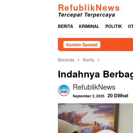
Loncat
RefublikNews
ke
Tercepat Terpercaya
konten
BERITA
KRIMINAL
POLITIK
O
Konten Spesial
Pemkab Tapan
Beranda
Berita
Indahnya Berba
RefublikNews
20 Dilihat
September 2, 2025