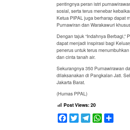
pentingnya peran istri purnawira
sosial, serta terus menebar kebaika
Ketua PIPAL juga berharap dapat 
Purnawiran dan Warakawuri khususn
Dengan tajuk “Indahnya Berbagi,” 
dapat menjadi inspirasi bagi Keluar
penerus untuk terus menumbuhkan 
dan cinta tanah air.
Sekurangnya 350 Purnawirawan dan 
dilaksanakan di Pangkalan Jati. Sel
Jakarta Barat.
(Humas PPAL)
Post Views:
20
Facebook
Twitter
Telegram
Whats
Sha