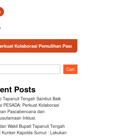
n
A
 Pemulihan Pascabencana dan Pengarusutamaan Inklusi.
Cari
ent Posts
 Tapanuli Tengah Sambut Baik
si PESADA: Perkuat Kolaborasi
han Pascabencana dan
usutamaan Inklusi.
dan Wakil Bupati Tapanuli Tengah
 Kunker Kapolda Sumut : Lakukan