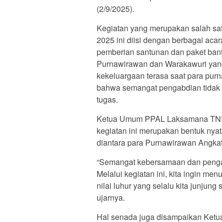
(2/9/2025).
Kegiatan yang merupakan salah sa
2025 ini diisi dengan berbagai aca
pemberian santunan dan paket bant
Purnawirawan dan Warakawuri yan
kekeluargaan terasa saat para pur
bahwa semangat pengabdian tidak 
tugas.
Ketua Umum PPAL Laksamana TNI
kegiatan ini merupakan bentuk nyat
diantara para Purnawirawan Angkat
“Semangat kebersamaan dan pengabd
Melalui kegiatan ini, kita ingin m
nilai luhur yang selalu kita junjun
ujarnya.
Hal senada juga disampaikan Ket