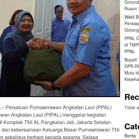
Ground
Rusun 
Wakil 
Persia
Gotong
PPAL G
di TMP
PPAL
Bupati
DPR RI 
Mutu da
Keseha
Rec
rta,– Persatuan Purnawirawan Angkatan Laut (PPAL)
Tidak a
awan Angkatan Laut (PIPAL) menggelar kegiatan
di Komplek TNI AL Pangkalan Jati, Jakarta Selatan.
Cat
an dan kebersamaan Keluarga Besar Purnawirawan TNI
Berita
hmi sekaligus berbagi kepada sesama, Selasa