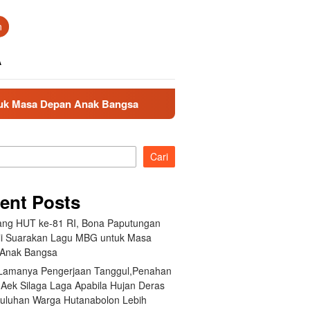
n
A
pan Anak Bangsa
Akibat Lamanya Pengerjaan Tanggul,Pe
Cari
ent Posts
ang HUT ke-81 RI, Bona Paputungan
i Suarakan Lagu MBG untuk Masa
Anak Bangsa
 Lamanya Pengerjaan Tanggul,Penahan
 Aek Silaga Laga Apabila Hujan Deras
Puluhan Warga Hutanabolon Lebih