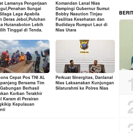
at Lamanya Pengerjaan
Komandan Lanal Nias
gul,Penahan Sungai
Dampingi Gubernur Sumut
BERI
Silaga Laga Apabila
Bobby Nasution Tinjau
n Deras Jebol,Puluhan
Fasilitas Kesehatan dan
a Hutanabolon Lebih
Budidaya Rumput Laut di
lih Tinggal di Tenda.
Nias Utara
ons Cepat Pos TNI AL
Perkuat Sinergitas, Danlanal
tpanjang Bersama Tim
Nias Laksanakan Kunjungan
Gabungan Berhasil
Silaturahmi ke Polres Nias
kan Korban Terakhir
l Karam di Perairan
kikip Kepulauan
nti