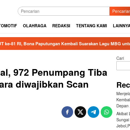
Pencaria
TOMOTIF
OLAHRAGA
REDAKSI
TENTANG KAMI
LAINNY
, Bona Paputungan Kembali Suarakan Lagu MBG untuk Masa De
Cari
al, 972 Penumpang Tiba
tara diwajibkan Scan
Rec
Menjel
Kembal
Depan 
Akibat
Sungai
Jebol,