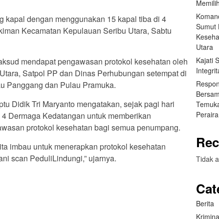
Memilih
Komand
 kapal dengan menggunakan 15 kapal tiba di 4
Sumut B
iman Kecamatan Kepulauan Seribu Utara, Sabtu
Keseha
Utara
Kajati
ksud mendapat pengawasan protokol kesehatan oleh
Integr
Utara, Satpol PP dan Dinas Perhubungan setempat di
Respon
au Panggang dan Pulau Pramuka.
Bersam
tu Didik Tri Maryanto mengatakan, sejak pagi hari
Temuka
Perair
i 4 Dermaga Kedatangan untuk memberikan
wasan protokol kesehatan bagi semua penumpang.
Rec
ita imbau untuk menerapkan protokol kesehatan
ni scan PeduliLindungi,” ujarnya.
Tidak a
Cat
Berita
App
re
Krimina