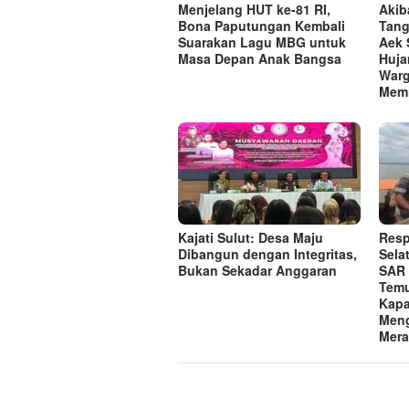
Menjelang HUT ke-81 RI,
Akib
Bona Paputungan Kembali
Tang
Suarakan Lagu MBG untuk
Aek 
Masa Depan Anak Bangsa
Huja
Warg
Memi
Kajati Sulut: Desa Maju
Resp
Dibangun dengan Integritas,
Sela
Bukan Sekadar Anggaran
SAR 
Temu
Kapa
Meng
Mera