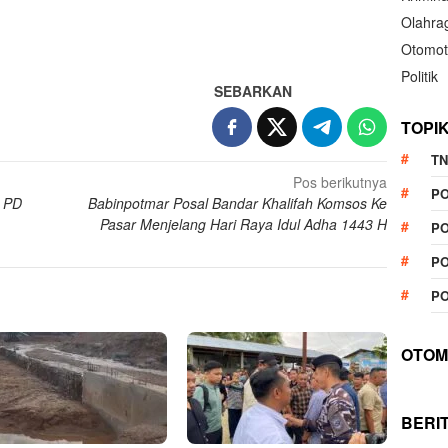
Olahra
Otomot
Politik
SEBARKAN
TOPI
TN
Pos berikutnya
P
o PD
Babinpotmar Posal Bandar Khalifah Komsos Ke
Pasar Menjelang Hari Raya Idul Adha 1443 H
PO
PO
PO
OTOM
BERI