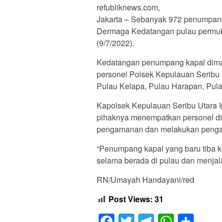
refubliknews.com,
Jakarta – Sebanyak 972 penumpang
Dermaga Kedatangan pulau permuk
(9/7/2022).
Kedatangan penumpang kapal dima
personel Polsek Kepulauan Seribu 
Pulau Kelapa, Pulau Harapan, Pul
Kapolsek Kepulauan Seribu Utara Ip
pihaknya menempatkan personel d
pengamanan dan melakukan penga
“Penumpang kapal yang baru tiba k
selama berada di pulau dan menjala
RN/Umayah Handayani/red
Post Views:
31
Facebook
Twitter
Telegram
Whats
Sha