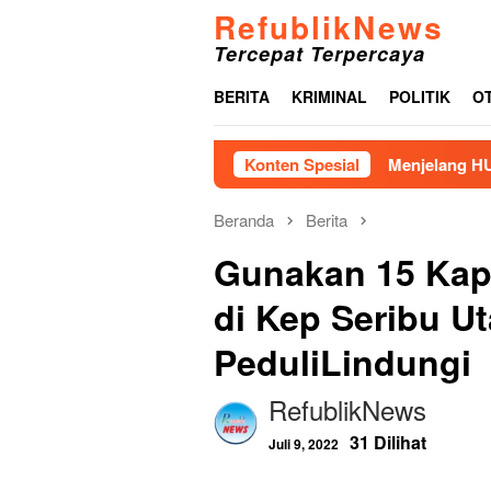
Loncat
RefublikNews
ke
Tercepat Terpercaya
konten
BERITA
KRIMINAL
POLITIK
O
Konten Spesial
Menjelang HUT ke-81 RI
Beranda
Berita
Gunakan 15 Kap
di Kep Seribu U
PeduliLindungi
RefublikNews
31 Dilihat
Juli 9, 2022