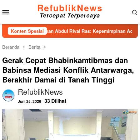
Loncat
RefublikNews
Menu
ke
Tercepat Terpercaya
konten
Mobile
nhas Hadirkan Abdul Rivai Ras: Kepemimpinan Adalah Talenta 
Konten Spesial
Beranda
Berita
Gerak Cepat Bhabinkamtibmas dan
Babinsa Mediasi Konflik Antarwarga,
Berakhir Damai di Tanah Tinggi
RefublikNews
33 Dilihat
Juni 25, 2026