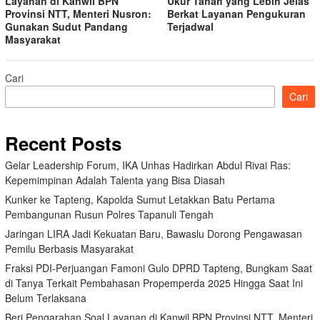
Layanan di Kanwil BPN
Ukur Tanah yang Lebih Jelas
Provinsi NTT, Menteri Nusron:
Berkat Layanan Pengukuran
Gunakan Sudut Pandang
Terjadwal
Masyarakat
Cari
Cari
Recent Posts
Gelar Leadership Forum, IKA Unhas Hadirkan Abdul Rivai Ras:
Kepemimpinan Adalah Talenta yang Bisa Diasah
Kunker ke Tapteng, Kapolda Sumut Letakkan Batu Pertama
Pembangunan Rusun Polres Tapanuli Tengah
Jaringan LIRA Jadi Kekuatan Baru, Bawaslu Dorong Pengawasan
Pemilu Berbasis Masyarakat
Fraksi PDI-Perjuangan Famoni Gulo DPRD Tapteng, Bungkam Saat
di Tanya Terkait Pembahasan Propemperda 2025 Hingga Saat Ini
Belum Terlaksana
Beri Pengarahan Soal Layanan di Kanwil BPN Provinsi NTT, Menteri