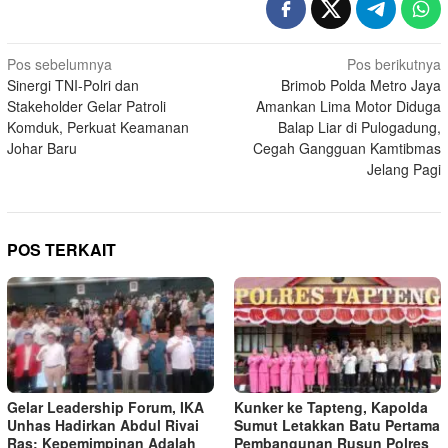
Navigasi
Pos sebelumnya
Pos berikutnya
Sinergi TNI-Polri dan
Brimob Polda Metro Jaya
pos
Stakeholder Gelar Patroli
Amankan Lima Motor Diduga
Komduk, Perkuat Keamanan
Balap Liar di Pulogadung,
Johar Baru
Cegah Gangguan Kamtibmas
Jelang Pagi
POS TERKAIT
Gelar Leadership Forum, IKA
Kunker ke Tapteng, Kapolda
Unhas Hadirkan Abdul Rivai
Sumut Letakkan Batu Pertama
Ras: Kepemimpinan Adalah
Pembangunan Rusun Polres