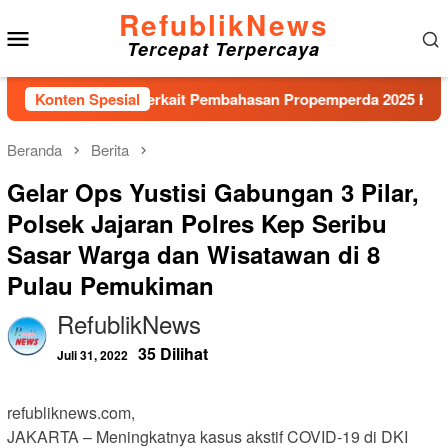
Loncat
RefublikNews
Menu
ke
Tercepat Terpercaya
konten
Mobile
t di Tanya Terkait Pembahasan Propemperda 2025 Hingga Saat 
Konten Spesial
Beranda
Berita
Gelar Ops Yustisi Gabungan 3 Pilar,
Polsek Jajaran Polres Kep Seribu
Sasar Warga dan Wisatawan di 8
Pulau Pemukiman
RefublikNews
35 Dilihat
Juli 31, 2022
refubliknews.com,
JAKARTA – Meningkatnya kasus akstif COVID-19 di DKI