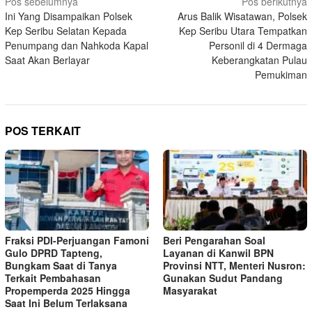
Navigasi
Pos sebelumnya
Pos berikutnya
Ini Yang Disampaikan Polsek
Arus Balik Wisatawan, Polsek
pos
Kep Seribu Selatan Kepada
Kep Seribu Utara Tempatkan
Penumpang dan Nahkoda Kapal
Personil di 4 Dermaga
Saat Akan Berlayar
Keberangkatan Pulau
Pemukiman
POS TERKAIT
Fraksi PDI-Perjuangan Famoni
Beri Pengarahan Soal
Gulo DPRD Tapteng,
Layanan di Kanwil BPN
Bungkam Saat di Tanya
Provinsi NTT, Menteri Nusron:
Terkait Pembahasan
Gunakan Sudut Pandang
Propemperda 2025 Hingga
Masyarakat
Saat Ini Belum Terlaksana