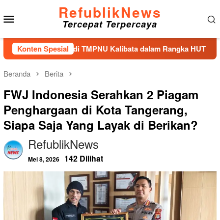
Loncat
RefublikNews
Menu
ke
Tercepat Terpercaya
konten
Mobile
bur Bunga di TMPNU Kalibata dalam Rangka HUT Ke-40 PPAL
Konten Spesial
Beranda
Berita
FWJ Indonesia Serahkan 2 Piagam
Penghargaan di Kota Tangerang,
Siapa Saja Yang Layak di Berikan?
RefublikNews
142 Dilihat
Mei 8, 2026