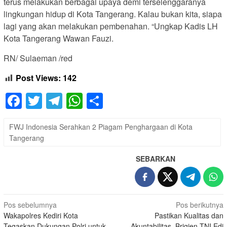
terus melakukan berbagai upaya demi terselenggaranya
lingkungan hidup di Kota Tangerang. Kalau bukan kita, siapa
lagi yang akan melakukan pembenahan. “Ungkap Kadis LH
Kota Tangerang Wawan Fauzi.
RN/ Sulaeman /red
Post Views:
142
Facebook
Twitter
Telegram
WhatsApp
Share
FWJ Indonesia Serahkan 2 Piagam Penghargaan di Kota
Tangerang
SEBARKAN
Navigasi
Pos sebelumnya
Pos berikutnya
Wakapolres Kediri Kota
Pastikan Kualitas dan
pos
Tegaskan Dukungan Polri untuk
Akuntabilitas, Brigjen TNI Edi