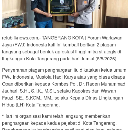
refubliknews.com,- TANGERANG KOTA | Forum Wartawan
Jaya (FWJ) Indonesia kali ini kembali berikan 2 piagam
langsung sebagai bentuk apresiasi tinggi mitra strategis di
lingkungan Kota Tangerang pada hari Jum’at (8/5/2026).
Penyerahan piagam penghargaan itu dikatakan ketua umum
FWJ Indonesia, Mustofa Hadi Karya atau yang biasa disapa
Opan diberikan kepada Kombes Pol. Dr. Raden Muhammad
Jauhari, S.H., S.I.K., M.Si., selaku Kapolres dan Wawan
Fauzi, SE., S.KOM., MM., selaku Kepala Dinas Lingkungan
Hidup (LH) Kota Tangerang.
“Hari ini organisasi kami telah langsung memberikan
penghargaan kepada kedua pejabat di Kota Tangerang.
Penghargaan itu berdasarkan hasil penilaian kami selama