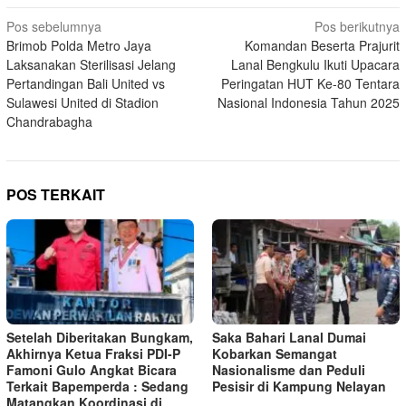
Navigasi
Pos sebelumnya
Pos berikutnya
Brimob Polda Metro Jaya
Komandan Beserta Prajurit
pos
Laksanakan Sterilisasi Jelang
Lanal Bengkulu Ikuti Upacara
Pertandingan Bali United vs
Peringatan HUT Ke-80 Tentara
Sulawesi United di Stadion
Nasional Indonesia Tahun 2025
Chandrabagha
POS TERKAIT
Setelah Diberitakan Bungkam,
Saka Bahari Lanal Dumai
Akhirnya Ketua Fraksi PDI-P
Kobarkan Semangat
Famoni Gulo Angkat Bicara
Nasionalisme dan Peduli
Terkait Bapemperda : Sedang
Pesisir di Kampung Nelayan
Matangkan Koordinasi di