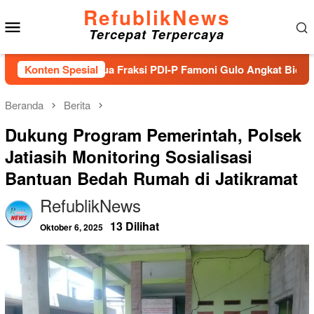
Loncat
RefublikNews
Menu
ke
Tercepat Terpercaya
konten
Mobile
hirnya Ketua Fraksi PDI-P Famoni Gulo Angkat Bicara Terkait B
Konten Spesial
Beranda
Berita
Dukung Program Pemerintah, Polsek
Jatiasih Monitoring Sosialisasi
Bantuan Bedah Rumah di Jatikramat
RefublikNews
13 Dilihat
Oktober 6, 2025