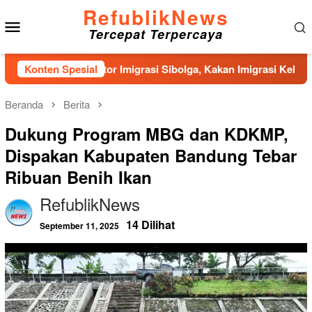
Loncat
RefublikNews
Menu
ke
Tercepat Terpercaya
konten
Mobile
nan Kantor Imigrasi Sibolga, Kakan Imigrasi Kelas II Gercep S
Konten Spesial
Beranda
Berita
Dukung Program MBG dan KDKMP,
Dispakan Kabupaten Bandung Tebar
Ribuan Benih Ikan
RefublikNews
14 Dilihat
September 11, 2025