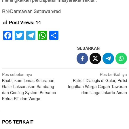
RN/Darmawan Setiawan/red
Post Views:
14
Facebook
Twitter
Telegram
WhatsApp
Share
SEBARKAN
Navigasi
Pos sebelumnya
Pos berikutnya
Bhabinkamtibmas Kelurahan
Patroli Dialogis di Galur, Polisi
pos
Galur Laksanakan Sambang
Ingatkan Warga Cegah Tawuran
dan Cooling System Bersama
demi Jaga Jakarta Aman
Ketua RT dan Warga
POS TERKAIT