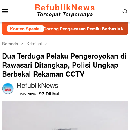
Loncat
RefublikNews
Menu
ke
Tercepat Terpercaya
konten
Mobile
, Bawaslu Dorong Pengawasan Pemilu Berbasis Masyarakat
Konten Spesial
Beranda
Kriminal
Dua Terduga Pelaku Pengeroyokan di
Rawasari Ditangkap, Polisi Ungkap
Berbekal Rekaman CCTV
RefublikNews
97 Dilihat
Juni 9, 2026