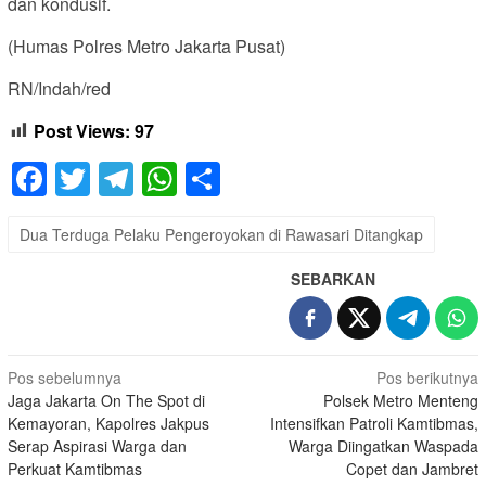
dan kondusif.
(Humas Polres Metro Jakarta Pusat)
RN/Indah/red
Post Views:
97
Facebook
Twitter
Telegram
WhatsApp
Share
Dua Terduga Pelaku Pengeroyokan di Rawasari Ditangkap
SEBARKAN
Navigasi
Pos sebelumnya
Pos berikutnya
Jaga Jakarta On The Spot di
Polsek Metro Menteng
pos
Kemayoran, Kapolres Jakpus
Intensifkan Patroli Kamtibmas,
Serap Aspirasi Warga dan
Warga Diingatkan Waspada
Perkuat Kamtibmas
Copet dan Jambret