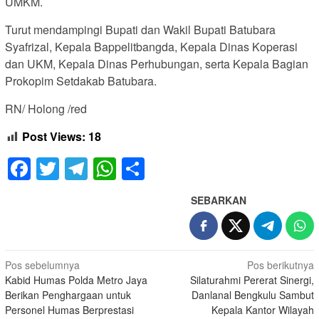
UMKM.
Turut mendampingi Bupati dan Wakil Bupati Batubara
Syafrizal, Kepala Bappelitbangda, Kepala Dinas Koperasi
dan UKM, Kepala Dinas Perhubungan, serta Kepala Bagian
Prokopim Setdakab Batubara.
RN/ Holong /red
Post Views:
18
Facebook
Twitter
Telegram
WhatsApp
Share
SEBARKAN
Navigasi
Pos sebelumnya
Pos berikutnya
Kabid Humas Polda Metro Jaya
Silaturahmi Pererat Sinergi,
pos
Berikan Penghargaan untuk
Danlanal Bengkulu Sambut
Personel Humas Berprestasi
Kepala Kantor Wilayah