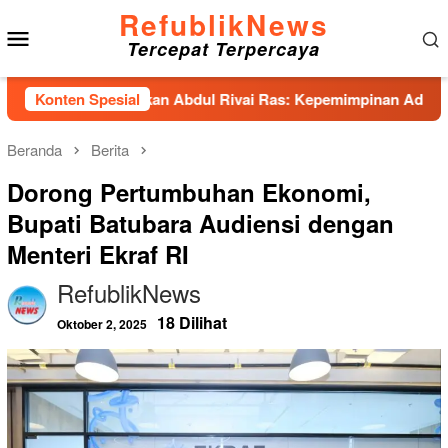
Loncat
RefublikNews
Menu
ke
Tercepat Terpercaya
konten
Mobile
as Hadirkan Abdul Rivai Ras: Kepemimpinan Adalah Talenta ya
Konten Spesial
Beranda
Berita
Dorong Pertumbuhan Ekonomi,
Bupati Batubara Audiensi dengan
Menteri Ekraf RI
RefublikNews
18 Dilihat
Oktober 2, 2025