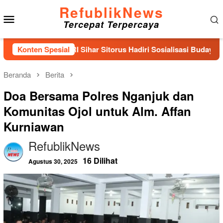
Loncat
RefublikNews
Menu
ke
Tercepat Terpercaya
konten
Mobile
 IX DPR RI Sihar Sitorus Hadiri Sosialisasi Budaya Mutu dan Ke
Konten Spesial
Beranda
Berita
Doa Bersama Polres Nganjuk dan
Komunitas Ojol untuk Alm. Affan
Kurniawan
RefublikNews
16 Dilihat
Agustus 30, 2025