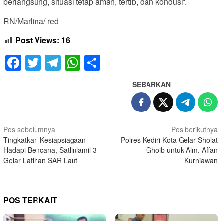
berlangsung, situasi tetap aman, tertib, dan kondusif.
RN/Marlina/ red
Post Views:
16
Facebook
Twitter
Telegram
WhatsApp
Share
SEBARKAN
Navigasi
Pos sebelumnya
Pos berikutnya
Tingkatkan Kesiapsiagaan
Polres Kediri Kota Gelar Sholat
pos
Hadapi Bencana, Satlinlamil 3
Ghoib untuk Alm. Affan
Gelar Latihan SAR Laut
Kurniawan
POS TERKAIT