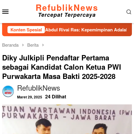
Loncat
RefublikNews
Menu
ke
Tercepat Terpercaya
konten
Mobile
 Hadirkan Abdul Rivai Ras: Kepemimpinan Adalah Talenta yang
Konten Spesial
Beranda
Berita
Diky Julkipli Pendaftar Pertama
sebagai Kandidat Calon Ketua PWI
Purwakarta Masa Bakti 2025-2028
RefublikNews
24 Dilihat
Maret 29, 2025