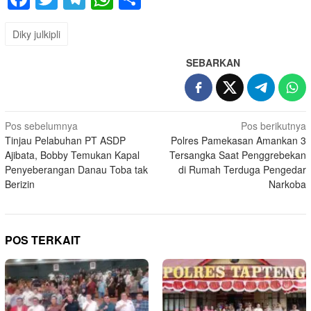
Diky julkipli
SEBARKAN
Navigasi
Pos sebelumnya
Pos berikutnya
Tinjau Pelabuhan PT ASDP
Polres Pamekasan Amankan 3
pos
Ajibata, Bobby Temukan Kapal
Tersangka Saat Penggrebekan
Penyeberangan Danau Toba tak
di Rumah Terduga Pengedar
Berizin
Narkoba
POS TERKAIT