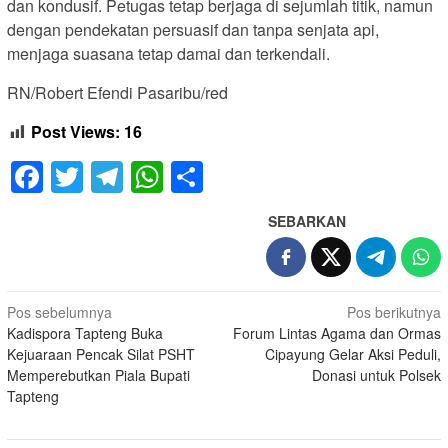
dan kondusif. Petugas tetap berjaga di sejumlah titik, namun
dengan pendekatan persuasif dan tanpa senjata api,
menjaga suasana tetap damai dan terkendali.
RN/Robert Efendi Pasaribu/red
Post Views:
16
Facebook
Twitter
Telegram
WhatsApp
Share
SEBARKAN
Navigasi
Pos sebelumnya
Pos berikutnya
Kadispora Tapteng Buka
Forum Lintas Agama dan Ormas
pos
Kejuaraan Pencak Silat PSHT
Cipayung Gelar Aksi Peduli,
Memperebutkan Piala Bupati
Donasi untuk Polsek
Tapteng