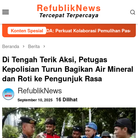
Loncat
RefublikNews
Menu
ke
Tercepat Terpercaya
konten
Mobile
ensi PESADA: Perkuat Kolaborasi Pemulihan Pascabencana dan
Konten Spesial
Beranda
Berita
Di Tengah Terik Aksi, Petugas
Kepolisian Turun Bagikan Air Mineral
dan Roti ke Pengunjuk Rasa
RefublikNews
16 Dilihat
September 10, 2025