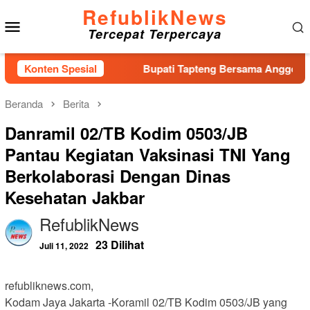
Loncat
RefublikNews
Menu
ke
Tercepat Terpercaya
konten
Mobile
T Ke-40 PPAL
Konten Spesial
Bupati Tapteng Bersama Anggota Komisi IX 
Beranda
Berita
Danramil 02/TB Kodim 0503/JB
Pantau Kegiatan Vaksinasi TNI Yang
Berkolaborasi Dengan Dinas
Kesehatan Jakbar
RefublikNews
23 Dilihat
Juli 11, 2022
refubliknews.com,
Kodam Jaya Jakarta -Koramil 02/TB Kodim 0503/JB yang