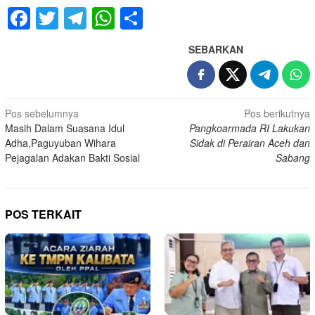
Facebook
Twitter
Telegram
WhatsApp
Share
SEBARKAN
Navigasi
Pos sebelumnya
Pos berikutnya
Masih Dalam Suasana Idul
Pangkoarmada RI Lakukan
pos
Adha,Paguyuban Wihara
Sidak di Perairan Aceh dan
Pejagalan Adakan Bakti Sosial
Sabang
POS TERKAIT