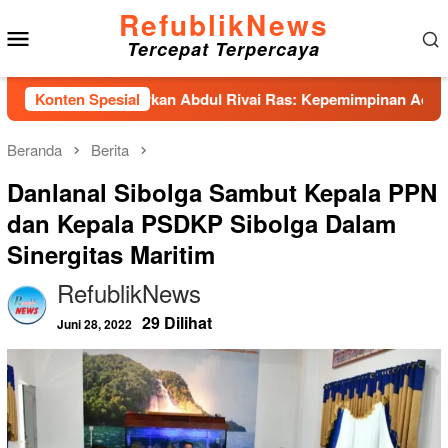
Loncat
RefublikNews
Menu
ke
Tercepat Terpercaya
konten
Mobile
nhas Hadirkan Abdul Rivai Ras: Kepemimpinan Adalah Talenta 
Konten Spesial
Beranda
Berita
Danlanal Sibolga Sambut Kepala PPN
dan Kepala PSDKP Sibolga Dalam
Sinergitas Maritim
RefublikNews
29 Dilihat
Juni 28, 2022