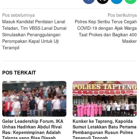
Navigasi
Pos sebelumnya
Pos berikutnya
Masuk Kandidat Penilaian Lanal
Polres Kep Seribu Terus Cegah
pos
Teladan, Tim VBSS Lanal Dumai
COVID-19 dengan Ajak Warga
Simulasikan Penanggulangan
Taat Prokes dan Bagikan 400
Perompakan Kapal Untuk Uji
Masker
Terampil
POS TERKAIT
Gelar Leadership Forum, IKA
Kunker ke Tapteng, Kapolda
Unhas Hadirkan Abdul Rivai
Sumut Letakkan Batu Pertama
Ras: Kepemimpinan Adalah
Pembangunan Rusun Polres
Talenta yang Bisa Diasah
Tapanuli Tengah