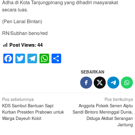
Adha di Kota Tanjungpinang yang dihadiri masyarakat
secara luas.
(Pen Lanal Bintan)
RN/Subhan beno/red
Post Views:
44
Facebook
Twitter
Telegram
WhatsApp
Share
SEBARKAN
Navigasi
Pos sebelumnya
Pos berikutnya
KDS Sambut Bantuan Sapi
Anggota Polsek Senen Aiptu
pos
Kurban Presiden Prabowo untuk
Sandi Bintoro Meninggal Dunia,
Warga Dayeuh Kolot
Diduga Akibat Serangan
Jantung