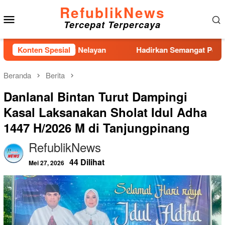
Loncat
RefublikNews
Menu
ke
Tercepat Terpercaya
konten
Mobile
r di Kampung Nelayan
Konten Spesial
Hadirkan Semangat Pengabdian di 
Beranda
Berita
Danlanal Bintan Turut Dampingi
Kasal Laksanakan Sholat Idul Adha
1447 H/2026 M di Tanjungpinang
RefublikNews
44 Dilihat
Mei 27, 2026