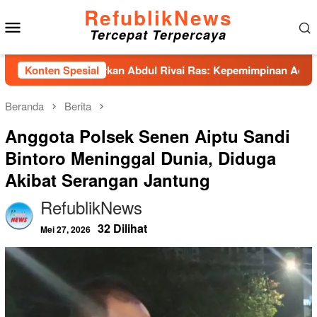
Loncat
RefublikNews
Menu
ke
Tercepat Terpercaya
konten
Mobile
has Hadirkan Abdul Rivai Ras: Kepemimpinan Adalah Talenta ya
Konten Spesial
Beranda
Berita
Anggota Polsek Senen Aiptu Sandi
Bintoro Meninggal Dunia, Diduga
Akibat Serangan Jantung
RefublikNews
32 Dilihat
Mei 27, 2026