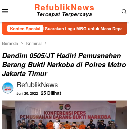
Loncat
RefublikNews
Menu
ke
Tercepat Terpercaya
konten
Mobile
an Kembali Suarakan Lagu MBG untuk Masa Depan Anak Bangsa
Konten Spesial
Beranda
Kriminal
Dandim 0505/JT Hadiri Pemusnahan
Barang Bukti Narkoba di Polres Metro
Jakarta Timur
RefublikNews
25 Dilihat
Juni 20, 2022