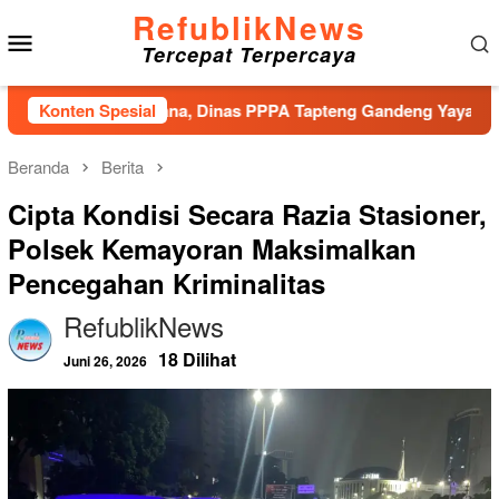
Loncat
RefublikNews
Menu
ke
Tercepat Terpercaya
konten
Mobile
siko Bencana, Dinas PPPA Tapteng Gandeng Yayasan Pusaka Ind
Konten Spesial
Beranda
Berita
Cipta Kondisi Secara Razia Stasioner,
Polsek Kemayoran Maksimalkan
Pencegahan Kriminalitas
RefublikNews
18 Dilihat
Juni 26, 2026