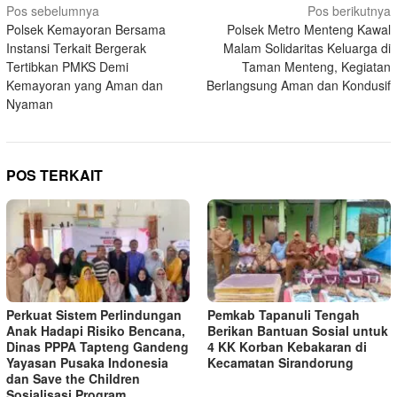
Navigasi
Pos sebelumnya
Pos berikutnya
Polsek Kemayoran Bersama
Polsek Metro Menteng Kawal
pos
Instansi Terkait Bergerak
Malam Solidaritas Keluarga di
Tertibkan PMKS Demi
Taman Menteng, Kegiatan
Kemayoran yang Aman dan
Berlangsung Aman dan Kondusif
Nyaman
POS TERKAIT
Perkuat Sistem Perlindungan
Pemkab Tapanuli Tengah
Anak Hadapi Risiko Bencana,
Berikan Bantuan Sosial untuk
Dinas PPPA Tapteng Gandeng
4 KK Korban Kebakaran di
Yayasan Pusaka Indonesia
Kecamatan Sirandorung
dan Save the Children
Sosialisasi Program