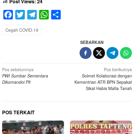
Post Views:
24
Facebook
Twitter
Telegram
WhatsApp
Share
Cegah COVID-19
SEBARKAN
Navigasi
Pos sebelumnya
Pos berikutnya
PWI Sumbar Sementara
Solmet Kolaborasi dengan
pos
Dikomandoi Plt
Kementrian ATR BPN Sepakat
Sikat Habis Mafia Tanah
POS TERKAIT