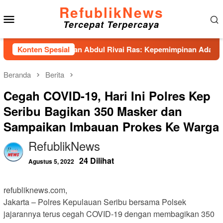
Loncat
RefublikNews
Menu
ke
Tercepat Terpercaya
konten
Mobile
Unhas Hadirkan Abdul Rivai Ras: Kepemimpinan Adalah Talenta 
Konten Spesial
Beranda
Berita
Cegah COVID-19, Hari Ini Polres Kep
Seribu Bagikan 350 Masker dan
Sampaikan Imbauan Prokes Ke Warga
RefublikNews
24 Dilihat
Agustus 5, 2022
refubliknews.com,
Jakarta – Polres Kepulauan Seribu bersama Polsek
jajarannya terus cegah COVID-19 dengan membagikan 350