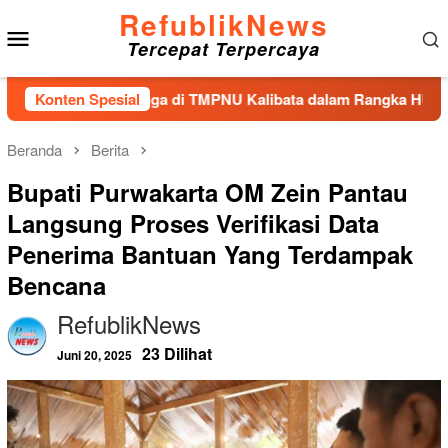
Loncat
RefublikNews
Menu
ke
Tercepat Terpercaya
konten
Mobile
an Tabur Bunga di TMPNU Kalibata dalam Rangka HUT Ke-40 PP
Konten Spesial
Beranda
Berita
Bupati Purwakarta OM Zein Pantau
Langsung Proses Verifikasi Data
Penerima Bantuan Yang Terdampak
Bencana
RefublikNews
23 Dilihat
Juni 20, 2025