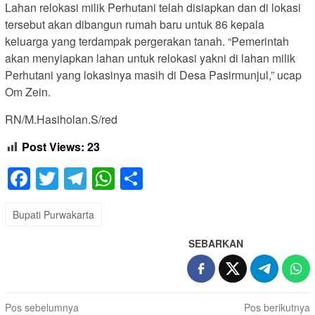
Lahan relokasi milik Perhutani telah disiapkan dan di lokasi
tersebut akan dibangun rumah baru untuk 86 kepala
keluarga yang terdampak pergerakan tanah. “Pemerintah
akan menyiapkan lahan untuk relokasi yakni di lahan milik
Perhutani yang lokasinya masih di Desa Pasirmunjul,” ucap
Om Zein.
RN/M.Hasiholan.S/red
Post Views:
23
Facebook
Twitter
Telegram
WhatsApp
Share
Bupati Purwakarta
SEBARKAN
Navigasi
Pos sebelumnya
Pos berikutnya