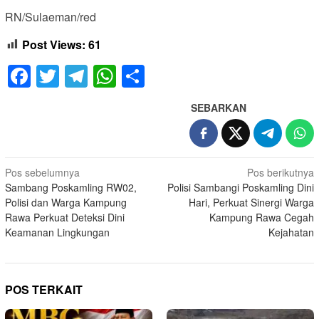
RN/Sulaeman/red
Post Views:
61
Facebook
Twitter
Telegram
WhatsApp
Share
SEBARKAN
Navigasi
Pos sebelumnya
Pos berikutnya
Sambang Poskamling RW02,
Polisi Sambangi Poskamling Dini
pos
Polisi dan Warga Kampung
Hari, Perkuat Sinergi Warga
Rawa Perkuat Deteksi Dini
Kampung Rawa Cegah
Keamanan Lingkungan
Kejahatan
POS TERKAIT