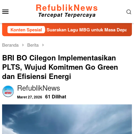
Loncat
RefublikNews
Menu
ke
Tercepat Terpercaya
konten
Mobile
ngan Kembali Suarakan Lagu MBG untuk Masa Depan Anak Bang
Konten Spesial
Beranda
Berita
BRI BO Cilegon Implementasikan
PLTS, Wujud Komitmen Go Green
dan Efisiensi Energi
RefublikNews
61 Dilihat
Maret 27, 2026