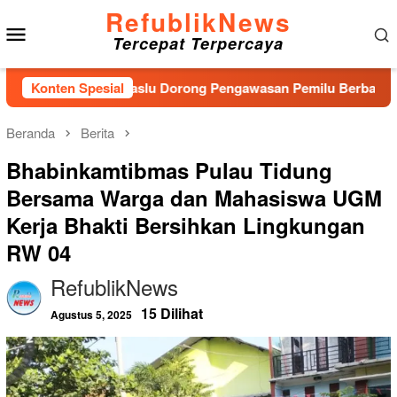
Loncat
RefublikNews
Menu
ke
Tercepat Terpercaya
konten
Mobile
an Baru, Bawaslu Dorong Pengawasan Pemilu Berbasis Masyarak
Konten Spesial
Beranda
Berita
Bhabinkamtibmas Pulau Tidung
Bersama Warga dan Mahasiswa UGM
Kerja Bhakti Bersihkan Lingkungan
RW 04
RefublikNews
15 Dilihat
Agustus 5, 2025