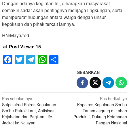
Dengan adanya kegiatan ini, diharapkan masyarakat
semakin sadar akan pentingnya menjaga lingkungan, serta
mempererat hubungan antara warga dengan unsur
kepolisian dan pihak terkait lainnya.
RN/Maya/red
Post Views:
15
Facebook
Twitter
Telegram
WhatsApp
Share
SEBARKAN
Navigasi
Pos sebelumnya
Pos berikutnya
Satpolairud Polres Kepulauan
Kapolres Kepulauan Seribu
pos
Seribu Patroli Laut, Antisipasi
Tanam Jagung di Lahan
Kejahatan dan Bagikan Life
Produktif, Dukung Ketahanan
Jacket ke Nelayan
Pangan Nasional