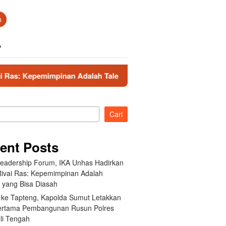
n
A
inan Adalah Talenta yang Bisa Diasah
Kunker ke Tapte
Cari
ent Posts
Leadership Forum, IKA Unhas Hadirkan
Rivai Ras: Kepemimpinan Adalah
a yang Bisa Diasah
 ke Tapteng, Kapolda Sumut Letakkan
ertama Pembangunan Rusun Polres
li Tengah