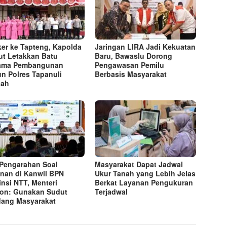
er ke Tapteng, Kapolda
Jaringan LIRA Jadi Kekuatan
t Letakkan Batu
Baru, Bawaslu Dorong
tama Pembangunan
Pengawasan Pemilu
n Polres Tapanuli
Berbasis Masyarakat
gah
 Pengarahan Soal
Masyarakat Dapat Jadwal
nan di Kanwil BPN
Ukur Tanah yang Lebih Jelas
insi NTT, Menteri
Berkat Layanan Pengukuran
on: Gunakan Sudut
Terjadwal
ang Masyarakat