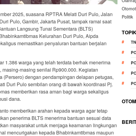
Olahra
Otomot
vember 2025, suasana RPTRA Melati Duri Pulo, Jalan
Politik
Duri Pulo, Gambir, Jakarta Pusat, tampak ramai saat
Bantuan Langsung Tunai Sementara (BLTS)
TOPI
 Bhabinkamtibmas Kelurahan Duri Pulo, Aipda
TN
kaligus memastikan penyaluran bantuan berjalan
P
r 1.386 warga yang telah terdata berhak menerima
PO
I, masing-masing senilai Rp900.000. Kegiatan
PO
ia (Persero) dengan pendampingan delapan petugas,
PO
i Duri Pulo sembilan orang di bawah koordinasi Pj.
bmas memberikan rasa aman bagi warga sekaligus
busi dana.
OTOM
anto memberikan arahan kepada warga agar tetap
stikan penerima BLTS menerima bantuan sesuai data
BERI
ngatkan masyarakat untuk menjaga keamanan lingkungan
l-hal mencurigakan kepada Bhabinkamtibmas maupun