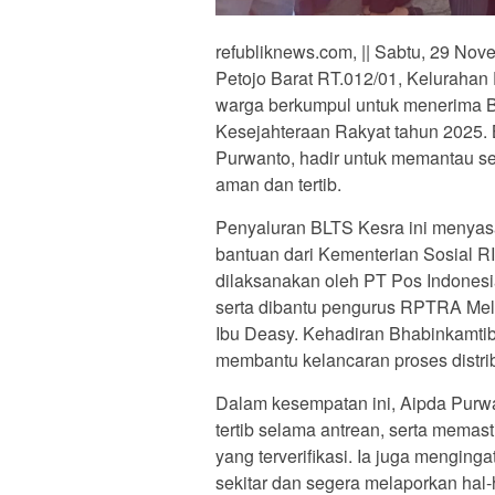
refubliknews.com, || Sabtu, 29 No
Petojo Barat RT.012/01, Kelurahan 
warga berkumpul untuk menerima 
Kesejahteraan Rakyat tahun 2025.
Purwanto, hadir untuk memantau se
aman dan tertib.
Penyaluran BLTS Kesra ini menyasa
bantuan dari Kementerian Sosial R
dilaksanakan oleh PT Pos Indones
serta dibantu pengurus RPTRA Melat
Ibu Deasy. Kehadiran Bhabinkamti
membantu kelancaran proses distri
Dalam kesempatan ini, Aipda Purw
tertib selama antrean, serta mema
yang terverifikasi. Ia juga mengi
sekitar dan segera melaporkan ha