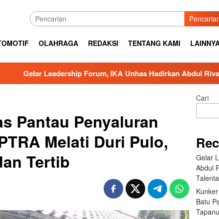
Pencaria
TOMOTIF
OLAHRAGA
REDAKSI
TENTANG KAMI
LAINNY
adership Forum, IKA Unhas Hadirkan Abdul Rivai Ras: Kepemimp
Cari
s Pantau Penyaluran
PTRA Melati Duri Pulo,
Rec
an Tertib
Gelar 
Abdul 
Talent
Kunker
Batu P
Tapanu