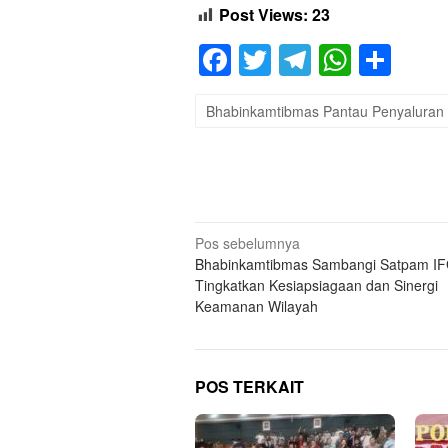
Post Views:
23
Facebook
Twitter
Telegram
Whats
Sha
Bhabinkamtibmas Pantau Penyaluran 
Navigasi
Pos sebelumnya
Bhabinkamtibmas Sambangi Satpam IFG
pos
Tingkatkan Kesiapsiagaan dan Sinergi
Keamanan Wilayah
POS TERKAIT