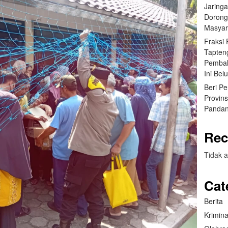
Jaring
Dorong
Masyar
Fraksi
Tapten
Pembah
Ini Bel
Beri P
Provin
Pandan
Rec
Tidak a
Cat
Berita
Krimina