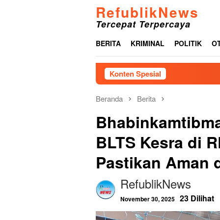
Loncat
RefublikNews
ke
Tercepat Terpercaya
konten
BERITA
KRIMINAL
POLITIK
O
Konten Spesial
Gelar Le
Beranda
Berita
Bhabinkamtibma
BLTS Kesra di R
Pastikan Aman d
RefublikNews
23 Dilihat
November 30, 2025