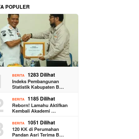
TA POPULER
1
1283 Dilihat
BERITA
Indeks Pembangunan
Statistik Kabupaten B…
2
1185 Dilihat
BERITA
Reborn! Lamahu Aktifkan
Kembali Akademi …
3
1051 Dilihat
BERITA
120 KK di Perumahan
Pandan Asri Terima B…