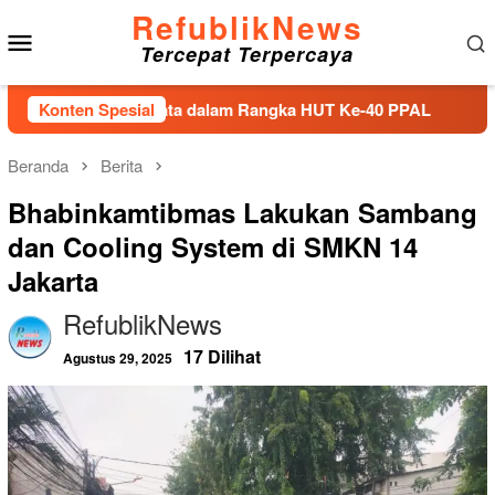
Loncat
RefublikNews
Menu
ke
Tercepat Terpercaya
konten
Mobile
U Kalibata dalam Rangka HUT Ke-40 PPAL
Konten Spesial
Bupati Tapten
Beranda
Berita
Bhabinkamtibmas Lakukan Sambang
dan Cooling System di SMKN 14
Jakarta
RefublikNews
17 Dilihat
Agustus 29, 2025