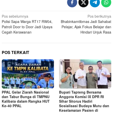
Navigasi
Pos sebelumnya
Pos berikutnya
Polisi Sapa Warga RT17 RW04,
Bhabinkamtibmas Jadi Sahabat
pos
Patroli Door to Door Jadi Upaya
Pelajar, Ajak Fokus Belajar dan
Cegah Kerawanan
Hindari Unjuk Rasa
POS TERKAIT
PPAL Gelar Ziarah Nasional
Bupati Tapteng Bersama
dan Tabur Bunga di TMPNU
Anggota Komisi IX DPR RI
Kalibata dalam Rangka HUT
Sihar Sitorus Hadiri
Ke-40 PPAL
Sosialisasi Budaya Mutu dan
Keselamatan Pasien di