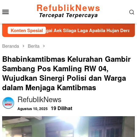
Loncat
RefublikNews
Menu
ke
Tercepat Terpercaya
konten
Mobile
ahan Sungai Aek Silaga Laga Apabila Hujan Deras Jebol,Puluha
Konten Spesial
Beranda
Berita
Bhabinkamtibmas Kelurahan Gambir
Sambang Pos Kamling RW 04,
Wujudkan Sinergi Polisi dan Warga
dalam Menjaga Kamtibmas
RefublikNews
19 Dilihat
Agustus 10, 2025