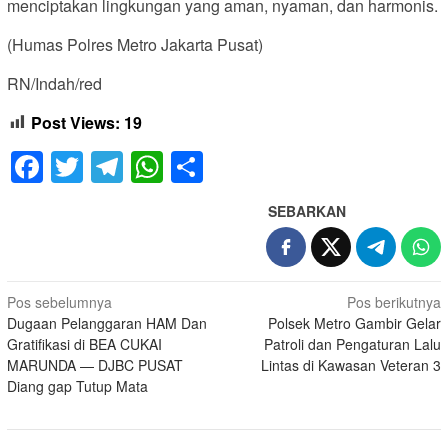
menciptakan lingkungan yang aman, nyaman, dan harmonis.
(Humas Polres Metro Jakarta Pusat)
RN/Indah/red
Post Views:
19
Facebook
Twitter
Telegram
WhatsApp
Share
SEBARKAN
Navigasi
Pos sebelumnya
Pos berikutnya
Dugaan Pelanggaran HAM Dan
Polsek Metro Gambir Gelar
pos
Gratifikasi di BEA CUKAI
Patroli dan Pengaturan Lalu
MARUNDA — DJBC PUSAT
Lintas di Kawasan Veteran 3
Diang gap Tutup Mata