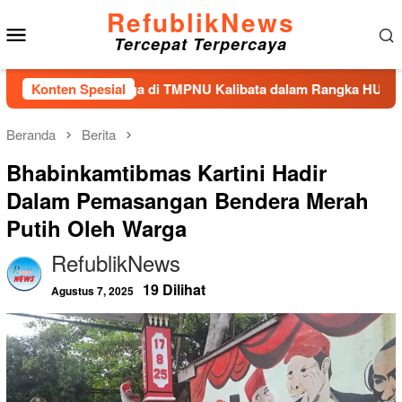
Loncat
RefublikNews
Menu
ke
Tercepat Terpercaya
konten
Mobile
dan Tabur Bunga di TMPNU Kalibata dalam Rangka HUT Ke-40 P
Konten Spesial
Beranda
Berita
Bhabinkamtibmas Kartini Hadir
Dalam Pemasangan Bendera Merah
Putih Oleh Warga
RefublikNews
19 Dilihat
Agustus 7, 2025