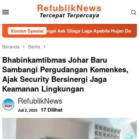
Loncat
RefublikNews
Menu
ke
Tercepat Terpercaya
konten
Mobile
enahan Sungai Aek Silaga Laga Apabila Hujan Deras Jebol,Pulu
Konten Spesial
Beranda
Berita
Bhabinkamtibmas Johar Baru
Sambangi Pergudangan Kemenkes,
Ajak Security Bersinergi Jaga
Keamanan Lingkungan
RefublikNews
17 Dilihat
Juli 2, 2025