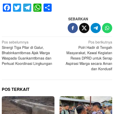
Facebook
Twitter
Telegram
WhatsApp
Share
SEBARKAN
Navigasi
Pos sebelumnya
Pos berikutnya
Sinergi Tiga Pilar di Galur,
Polri Hadir di Tengah
pos
Bhabinkamtibmas Ajak Warga
Masyarakat, Kawal Kegiatan
Waspada Guankamtibmas dan
Reses DPRD untuk Serap
Perkuat Koordinasi Lingkungan
Aspirasi Warga secara Aman
dan Kondusif
POS TERKAIT