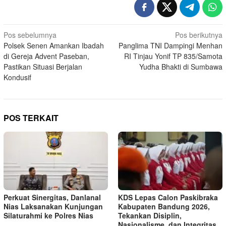
Navigasi
Pos sebelumnya
Pos berikutnya
Polsek Senen Amankan Ibadah
Panglima TNI Dampingi Menhan
pos
di Gereja Advent Paseban,
RI Tinjau Yonif TP 835/Samota
Pastikan Situasi Berjalan
Yudha Bhakti di Sumbawa
Kondusif
POS TERKAIT
Perkuat Sinergitas, Danlanal
KDS Lepas Calon Paskibraka
Nias Laksanakan Kunjungan
Kabupaten Bandung 2026,
Silaturahmi ke Polres Nias
Tekankan Disiplin,
Nasionalisme, dan Integritas