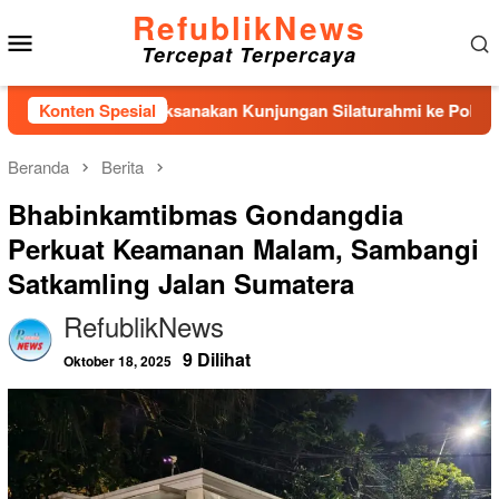
Loncat
RefublikNews
Menu
ke
Tercepat Terpercaya
konten
Mobile
anal Nias Laksanakan Kunjungan Silaturahmi ke Polres Nias
Konten Spesial
Beranda
Berita
Bhabinkamtibmas Gondangdia
Perkuat Keamanan Malam, Sambangi
Satkamling Jalan Sumatera
RefublikNews
9 Dilihat
Oktober 18, 2025