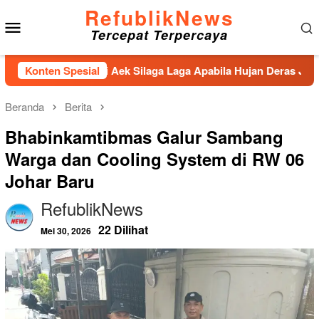
Loncat
RefublikNews
Menu
ke
Tercepat Terpercaya
konten
Mobile
an Sungai Aek Silaga Laga Apabila Hujan Deras Jebol,Puluhan 
Konten Spesial
Beranda
Berita
Bhabinkamtibmas Galur Sambang
Warga dan Cooling System di RW 06
Johar Baru
RefublikNews
22 Dilihat
Mei 30, 2026