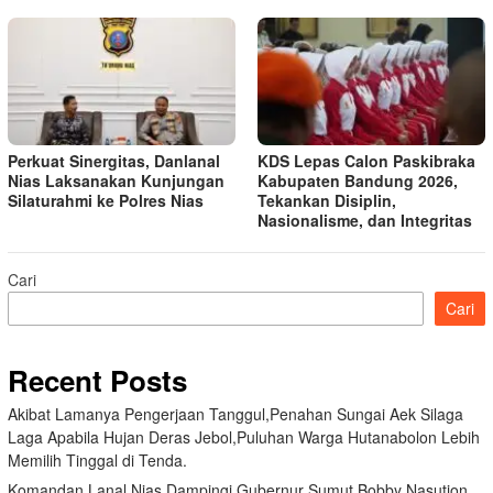
Perkuat Sinergitas, Danlanal
KDS Lepas Calon Paskibraka
Nias Laksanakan Kunjungan
Kabupaten Bandung 2026,
Silaturahmi ke Polres Nias
Tekankan Disiplin,
Nasionalisme, dan Integritas
Cari
Cari
Recent Posts
Akibat Lamanya Pengerjaan Tanggul,Penahan Sungai Aek Silaga
Laga Apabila Hujan Deras Jebol,Puluhan Warga Hutanabolon Lebih
Memilih Tinggal di Tenda.
Komandan Lanal Nias Dampingi Gubernur Sumut Bobby Nasution