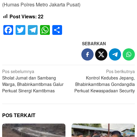
(Humas Polres Metro Jakarta Pusat)
Post Views:
22
Facebook
Twitter
Telegram
WhatsApp
Share
SEBARKAN
Navigasi
Pos sebelumnya
Pos berikutnya
Sholat Jumat dan Sambang
Kontrol Kedubes Jepang,
pos
Warga, Bhabinkamtibmas Galur
Bhabinkamtibmas Gondangdia
Perkuat Sinergi Kamtibmas
Perkuat Kewaspadaan Security
POS TERKAIT