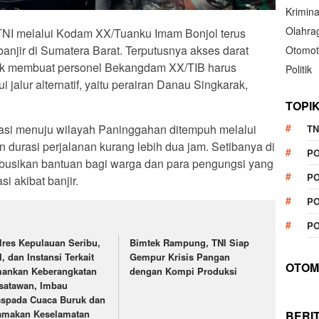
Krimina
Olahra
 TNI melalui Kodam XX/Tuanku Imam Bonjol terus
njir di Sumatera Barat. Terputusnya akses darat
Otomot
ak membuat personel Bekangdam XX/TIB harus
Politik
 jalur alternatif, yaitu perairan Danau Singkarak,
TOPI
kuasi menuju wilayah Paninggahan ditempuh melalui
TN
an durasi perjalanan kurang lebih dua jam. Setibanya di
P
ribusikan bantuan bagi warga dan para pengungsi yang
PO
i akibat banjir.
PO
PO
lres Kepulauan Seribu,
Bimtek Rampung, TNI Siap
I, dan Instansi Terkait
Gempur Krisis Pangan
OTOM
ankan Keberangkatan
dengan Kompi Produksi
satawan, Imbau
spada Cuaca Buruk dan
amakan Keselamatan
BERI