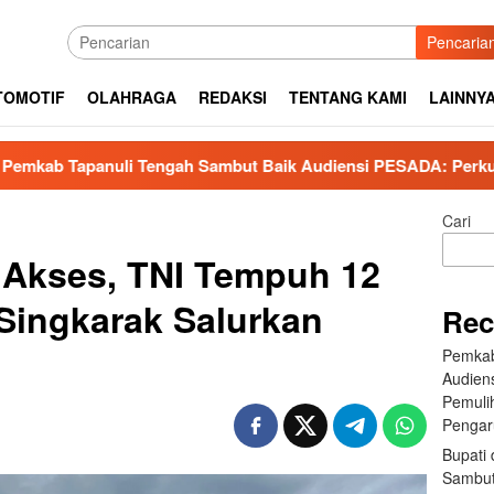
Pencaria
TOMOTIF
OLAHRAGA
REDAKSI
TENTANG KAMI
LAINNY
engah Sambut Baik Audiensi PESADA: Perkuat Kolaborasi Pemu
Cari
 Akses, TNI Tempuh 12
 Singkarak Salurkan
Rec
Pemkab
Audien
Pemuli
Pengar
Bupati 
Sambut