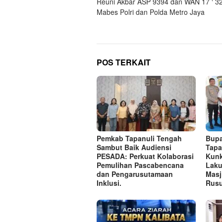
Reuni Akbar ASP 9394 dan WAN 17 ‘ 3
pos
Mabes Polri dan Polda Metro Jaya
POS TERKAIT
Pemkab Tapanuli Tengah
Bupa
Sambut Baik Audiensi
Tapa
PESADA: Perkuat Kolaborasi
Kunk
Pemulihan Pascabencana
Laku
dan Pengarusutamaan
Masj
Inklusi.
Rusu