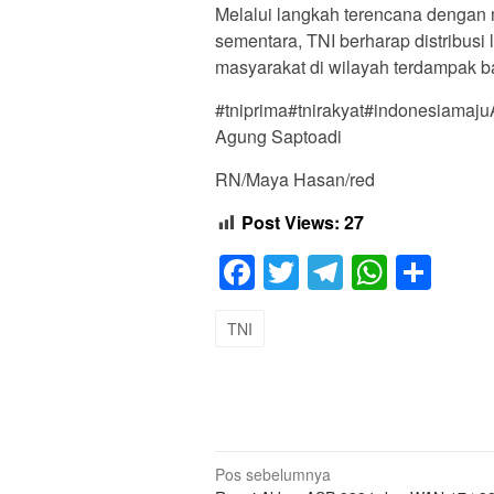
Melalui langkah terencana dengan
sementara, TNI berharap distribusi
masyarakat di wilayah terdampak ba
#tniprima#tnirakyat#indonesiamaju
Agung Saptoadi
RN/Maya Hasan/red
Post Views:
27
Facebook
Twitter
Telegram
Whats
Sha
TNI
Navigasi
Pos sebelumnya