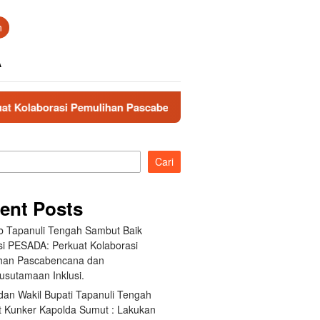
n
A
lihan Pascabencana dan Pengarusutamaan Inklusi.
Bup
Cari
ent Posts
 Tapanuli Tengah Sambut Baik
si PESADA: Perkuat Kolaborasi
han Pascabencana dan
usutamaan Inklusi.
dan Wakil Bupati Tapanuli Tengah
 Kunker Kapolda Sumut : Lakukan