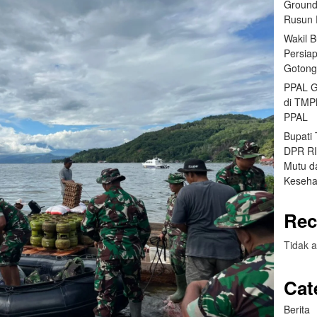
Ground
Rusun 
Wakil 
Persia
Gotong
PPAL G
di TMP
PPAL
Bupati
DPR RI 
Mutu da
Keseha
Rec
Tidak a
Cat
Berita