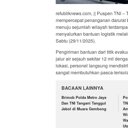
refubliknews.com, || Puspen TNI –
mempercepat penanganan darurat ba
menuju sejumlah wilayah terdamp
menyalurkan bantuan logistik melalui
Sabtu (29/11/2025).
Pengiriman bantuan dari titik eva
jalur air sejauh sekitar 12 mil deng
lokasi, personel langsung mendist
sangat membutuhkan pasca-terisolas
BACAAN LAINNYA
Brimob Polda Metro Jaya
Po
Dan TNI Tangani Tanggul
TN
Jebol di Muara Gembong
Am
Wi
Wa
Ut