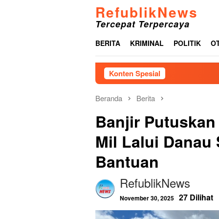
Loncat
RefublikNews
ke
Tercepat Terpercaya
konten
BERITA
KRIMINAL
POLITIK
O
Konten Spesial
Pemkab Tapanuli T
Beranda
Berita
Banjir Putuskan
Mil Lalui Danau
Bantuan
RefublikNews
27 Dilihat
November 30, 2025