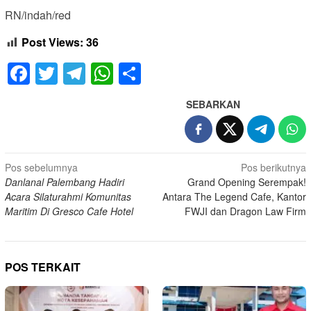
RN/indah/red
Post Views:
36
Facebook
Twitter
Telegram
WhatsApp
Share
SEBARKAN
Navigasi
Pos sebelumnya
Pos berikutnya
Danlanal Palembang Hadiri
Grand Opening Serempak!
pos
Acara Silaturahmi Komunitas
Antara The Legend Cafe, Kantor
Maritim Di Gresco Cafe Hotel
FWJI dan Dragon Law Firm
POS TERKAIT