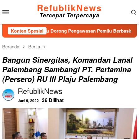
Loncat
RefublikNews
Menu
ke
Tercepat Terpercaya
konten
Mobile
ru, Bawaslu Dorong Pengawasan Pemilu Berbasis Masyarakat
Konten Spesial
Beranda
Berita
Bangun Sinergitas, Komandan Lanal
Palembang Sambangi PT. Pertamina
(Persero) RU III Plaju Palembang
RefublikNews
36 Dilihat
Juni 9, 2022