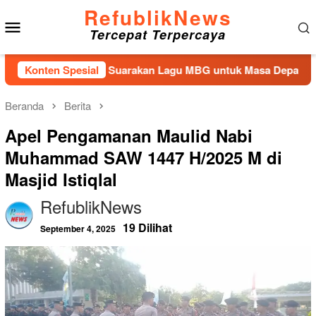
Loncat
RefublikNews
Menu
ke
Tercepat Terpercaya
konten
Mobile
gan Kembali Suarakan Lagu MBG untuk Masa Depan Anak Bangs
Konten Spesial
Beranda
Berita
Apel Pengamanan Maulid Nabi
Muhammad SAW 1447 H/2025 M di
Masjid Istiqlal
RefublikNews
19 Dilihat
September 4, 2025