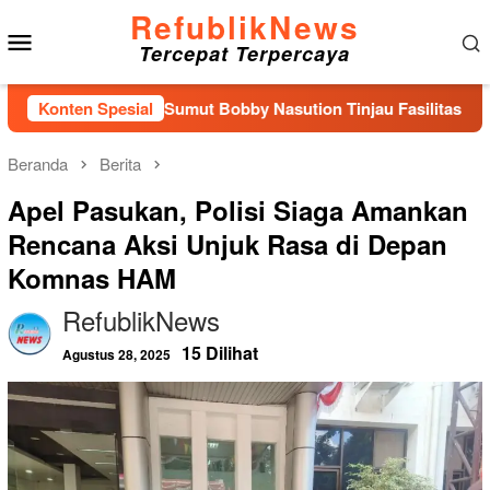
Loncat
RefublikNews
Menu
ke
Tercepat Terpercaya
konten
Mobile
Gubernur Sumut Bobby Nasution Tinjau Fasilitas Kesehatan da
Konten Spesial
Beranda
Berita
Apel Pasukan, Polisi Siaga Amankan
Rencana Aksi Unjuk Rasa di Depan
Komnas HAM
RefublikNews
15 Dilihat
Agustus 28, 2025