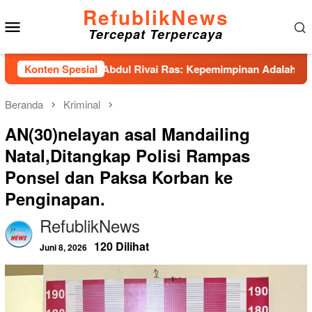
Loncat
RefublikNews
Menu
ke
Tercepat Terpercaya
konten
Mobile
adirkan Abdul Rivai Ras: Kepemimpinan Adalah Talenta yang B
Konten Spesial
Beranda
Kriminal
AN(30)nelayan asal Mandailing
Natal,Ditangkap Polisi Rampas
Ponsel dan Paksa Korban ke
Penginapan.
RefublikNews
120 Dilihat
Juni 8, 2026