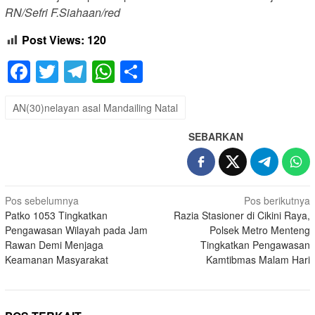
RN/Sefri F.Siahaan/red
Post Views:
120
Facebook
Twitter
Telegram
WhatsApp
Share
AN(30)nelayan asal Mandailing Natal
SEBARKAN
Navigasi
Pos sebelumnya
Pos berikutnya
Patko 1053 Tingkatkan
Razia Stasioner di Cikini Raya,
pos
Pengawasan Wilayah pada Jam
Polsek Metro Menteng
Rawan Demi Menjaga
Tingkatkan Pengawasan
Keamanan Masyarakat
Kamtibmas Malam Hari