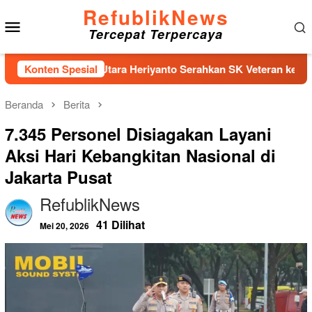
Loncat
RefublikNews
Menu
ke
Tercepat Terpercaya
konten
Mobile
 Jakarta Utara Heriyanto Serahkan SK Veteran kepada LVRI unt
Konten Spesial
Beranda
Berita
7.345 Personel Disiagakan Layani
Aksi Hari Kebangkitan Nasional di
Jakarta Pusat
RefublikNews
41 Dilihat
Mei 20, 2026