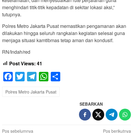
keselamatan, dan menyesuaikan rute perjalanan guna
menghindari titik-titik kepadatan di sekitar lokasi aksi,”
tutupnya.
Polres Metro Jakarta Pusat memastikan pengamanan akan
dilakukan hingga seluruh rangkaian kegiatan selesai guna
menjaga situasi kamtibmas tetap aman dan kondusif.
RN/Indah/red
Post Views:
41
Facebook
Twitter
Telegram
WhatsApp
Share
Polres Metro Jakarta Pusat
SEBARKAN
Navigasi
Pos sebelumnya
Pos berikutnya