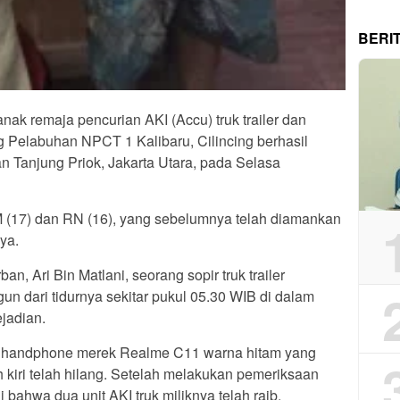
BERI
nak remaja pencurian AKI (Accu) truk trailer dan
g Pelabuhan NPCT 1 Kalibaru, Cilincing berhasil
n Tanjung Priok, Jakarta Utara, pada Selasa
M (17) dan RN (16), yang sebelumnya telah diamankan
ya.
n, Ari Bin Matlani, seorang sopir truk trailer
un dari tidurnya sekitar pukul 05.30 WIB di dalam
ejadian.
nit handphone merek Realme C11 warna hitam yang
 kiri telah hilang. Setelah melakukan pemeriksaan
 bahwa dua unit AKI truk miliknya telah raib.