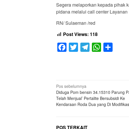
Segera melaporkan kepada pihak k
pidana melalui call center Layanan 
RN/ Sulaeman /red
Post Views:
118
Facebook
Twitter
Telegram
Whats
Sha
Navigasi
Pos sebelumnya
Diduga Pom bensin 34.15310 Parung P
pos
Telah Menjual’ Pertalite Bersubsidi Ke
Kendaraan Roda Dua yang Di Modifikas
POS TERKAIT