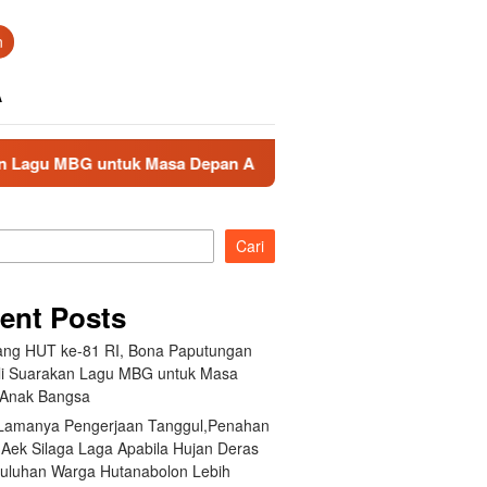
n
A
a Depan Anak Bangsa
Akibat Lamanya Pengerjaan Tanggu
Cari
ent Posts
ang HUT ke-81 RI, Bona Paputungan
i Suarakan Lagu MBG untuk Masa
Anak Bangsa
 Lamanya Pengerjaan Tanggul,Penahan
 Aek Silaga Laga Apabila Hujan Deras
Puluhan Warga Hutanabolon Lebih