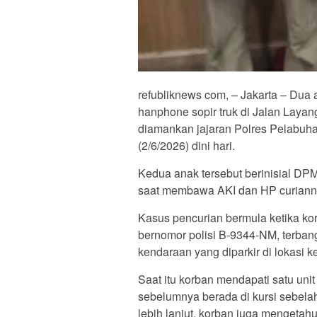
refubliknews com, – Jakarta – Dua a
hanphone sopir truk di Jalan Layan
diamankan jajaran Polres Pelabuha
(2/6/2026) dini hari.
Kedua anak tersebut berinisial DP
saat membawa AKI dan HP curiann
Kasus pencurian bermula ketika korba
bernomor polisi B-9344-NM, terbang
kendaraan yang diparkir di lokasi k
Saat itu korban mendapati satu u
sebelumnya berada di kursi sebelah
lebih lanjut, korban juga mengetahui