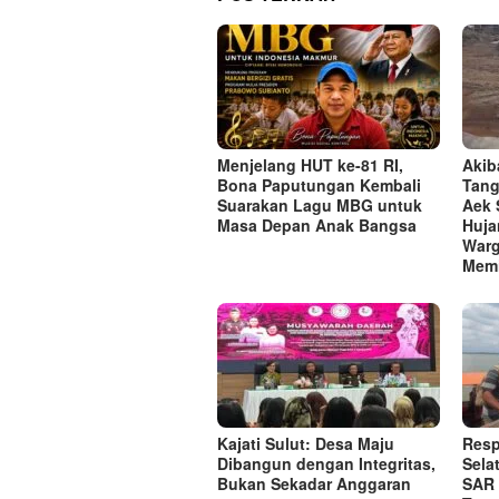
Menjelang HUT ke-81 RI,
Akib
Bona Paputungan Kembali
Tang
Suarakan Lagu MBG untuk
Aek 
Masa Depan Anak Bangsa
Huja
Warg
Memi
Kajati Sulut: Desa Maju
Resp
Dibangun dengan Integritas,
Sela
Bukan Sekadar Anggaran
SAR 