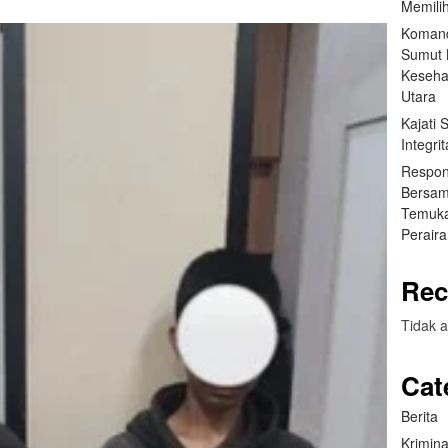
Memilih
Komand
Sumut B
Keseha
Utara
Kajati
Integr
Respon
Bersam
Temuka
Perair
Rec
Tidak a
Cat
Berita
Krimina