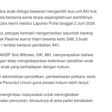
edua anak diduga berperan mengambil dua unit AKI truk
ecara bersama-sama tanpa sepengetahuan pemiliknya.
ara resmi melalui Laporan Polisi tanggal 2 Juni 2026.
t, petugas berhasil mengamankan sejumlah barang
rek Realme warna hitam beserta kartu SIM, 2 buah
an 1 lembar kwitansi pembelian AKI.
k AKBP Aris Wibowo, SIK, MH, menyampaikan bahwa
gan tetap mengedepankan ketentuan peradilan anak
ap anak yang berhadapan dengan hukum.
i administrasi penyidikan, pemberkasan perkara, serta
 Penuntut Umum guna proses hukum lebih lanjut,”
 mengimbau masyarakat untuk meningkatkan
atan pencurian, khususnya di area parkir kendaraan