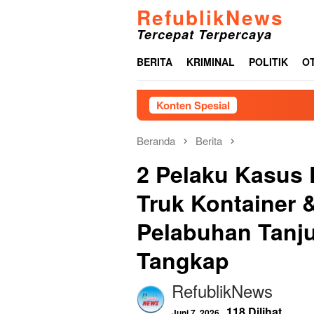
Loncat
RefublikNews
ke
Tercepat Terpercaya
konten
BERITA
KRIMINAL
POLITIK
O
Konten Spesial
Menjelang HUT ke-81
Beranda
Berita
2 Pelaku Kasus 
Truk Kontainer &
Pelabuhan Tanju
Tangkap
RefublikNews
118 Dilihat
Juni 7, 2026