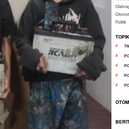
Olahra
Otomot
Politik
TOPI
TN
P
PO
PO
PO
OTOM
BERI