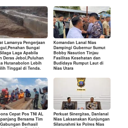
at Lamanya Pengerjaan
Komandan Lanal Nias
gul,Penahan Sungai
Dampingi Gubernur Sumut
Silaga Laga Apabila
Bobby Nasution Tinjau
n Deras Jebol,Puluhan
Fasilitas Kesehatan dan
a Hutanabolon Lebih
Budidaya Rumput Laut di
lih Tinggal di Tenda.
Nias Utara
ons Cepat Pos TNI AL
Perkuat Sinergitas, Danlanal
tpanjang Bersama Tim
Nias Laksanakan Kunjungan
Gabungan Berhasil
Silaturahmi ke Polres Nias