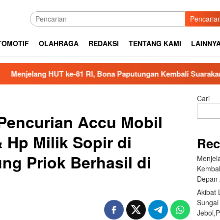
Pencaria
TOMOTIF
OLAHRAGA
REDAKSI
TENTANG KAMI
LAINNY
 RI, Bona Paputungan Kembali Suarakan Lagu MBG untuk Mas
Cari
Pencurian Accu Mobil
 Hp Milik Sopir di
Rec
ng Priok Berhasil di
Menjel
Kembal
Depan 
Akibat
Sungai
Jebol,