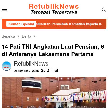
Loncat
RefublikNews
Menu
ke
Tercepat Terpercaya
konten
Mobile
 Proses Penelusuran Penyebab Kematian kepada Kepolisian
Konten Spesial
Beranda
Berita
14 Pati TNI Angkatan Laut Pensiun, 6
di Antaranya Laksamana Pertama
RefublikNews
25 Dilihat
Desember 3, 2025