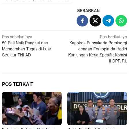
SEBARKAN
Navigasi
Pos sebelumnya
Pos berikutnya
56 Pati Naik Pangkat dan
Kapolres Purwakarta Bersinergi
pos
Mengemban Tugas di Luar
dengan Forkopimda Hadiri
Struktur TNI AD
Kunjungan Kerja Spesifik Komisi
II DPR RI.
POS TERKAIT