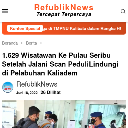
Loncat
RefublikNews
Menu
ke
Tercepat Terpercaya
konten
Mobile
n Tabur Bunga di TMPNU Kalibata dalam Rangka HUT Ke-40 PPA
Konten Spesial
Beranda
Berita
1.629 Wisatawan Ke Pulau Seribu
Setelah Jalani Scan PeduliLindungi
di Pelabuhan Kaliadem
RefublikNews
26 Dilihat
Juni 18, 2022