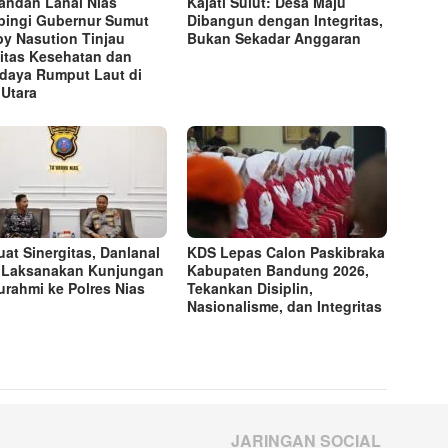
ndan Lanal Nias
Kajati Sulut: Desa Maju
ingi Gubernur Sumut
Dibangun dengan Integritas,
y Nasution Tinjau
Bukan Sekadar Anggaran
litas Kesehatan dan
daya Rumput Laut di
 Utara
uat Sinergitas, Danlanal
KDS Lepas Calon Paskibraka
 Laksanakan Kunjungan
Kabupaten Bandung 2026,
turahmi ke Polres Nias
Tekankan Disiplin,
Nasionalisme, dan Integritas
JARINGAN SOCIAL