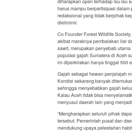
diharapkan open terhadap isu-isu sa
harus mampu berpartisipasi dala
redaksional yang tidak berpihak k
dieliminir.
Co Founder Forest Wildlife Societ
akibat maraknya pembalakan liar d
sawit, merupakan penyebab utama 
populasi gajah Sumatera di Aceh su
ini diperkirakan hanya tinggal 500 e
Gajah sebagai hewan penjelajah m
Kondisi sekarang banyak ditemukan j
sehingga menyebabkan gajah keluar
Kalau Aceh tidak bisa menyelamatka
menyusul daerah lain yang menjad
“Mengharapkan seluruh pihak dapat 
tersebut. Pemerintah pusat dan da
mendukung upaya pelestarian habit