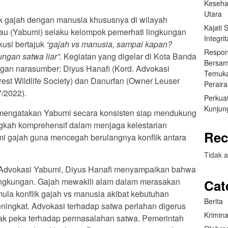
Keseha
Utara
k gajah dengan manusia khususnya di wilayah
Kajati
au (Yabumi) selaku kelompok pemerhati lingkungan
Integr
usi bertajuk
“gajah vs manusia, sampai kapan?
Respon
gan satwa liar”.
Kegiatan yang digelar di Kota Banda
Bersam
dengan narasumber: Diyus Hanafi (Kord. Advokasi
Temuka
est Wildlife Society) dan Danurfan (Owner Leuser
Perair
7/2022).
Perkuat
Kunjung
 mengatakan Yabumi secara konsisten siap mendukung
gkah komprehensif dalam menjaga kelestarian
Rec
mi gajah guna mencegah berulangnya konflik antara
Tidak a
 Advokasi Yabumi, Diyus Hanafi menyampaikan bahwa
lingkungan. Gajah mewakili alam dalam merasakan
Cat
mula konflik gajah vs manusia akibat kebutuhan
Berita
ingkat. Advokasi terhadap satwa perlahan digerus
Krimina
dak peka terhadap permasalahan satwa. Pemerintah