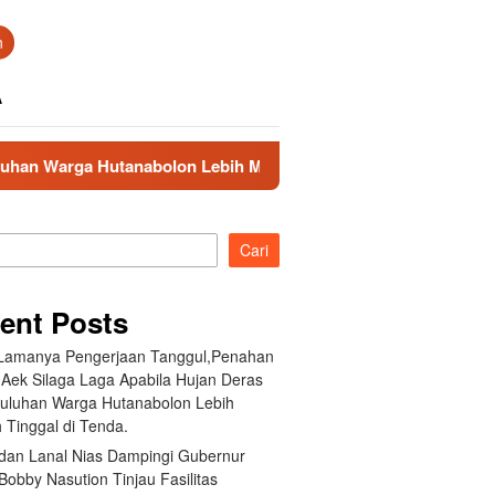
n
A
tanabolon Lebih Memilih Tinggal di Tenda.
Komandan La
Cari
ent Posts
 Lamanya Pengerjaan Tanggul,Penahan
 Aek Silaga Laga Apabila Hujan Deras
Puluhan Warga Hutanabolon Lebih
 Tinggal di Tenda.
an Lanal Nias Dampingi Gubernur
obby Nasution Tinjau Fasilitas