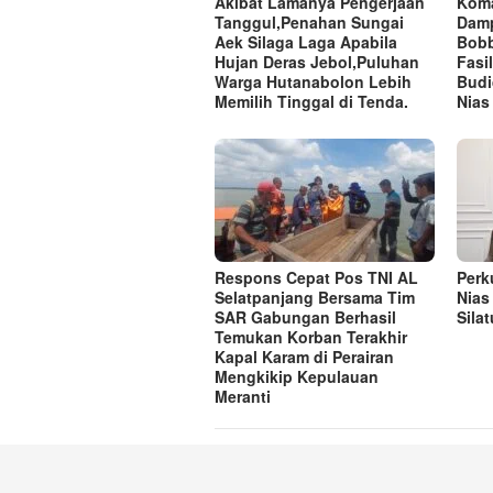
Akibat Lamanya Pengerjaan
Koma
Tanggul,Penahan Sungai
Damp
Aek Silaga Laga Apabila
Bobb
Hujan Deras Jebol,Puluhan
Fasi
Warga Hutanabolon Lebih
Budi
Memilih Tinggal di Tenda.
Nias
Respons Cepat Pos TNI AL
Perk
Selatpanjang Bersama Tim
Nias
SAR Gabungan Berhasil
Sila
Temukan Korban Terakhir
Kapal Karam di Perairan
Mengkikip Kepulauan
Meranti