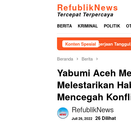
Loncat
RefublikNews
ke
Tercepat Terpercaya
konten
BERITA
KRIMINAL
POLITIK
O
Akibat Lamanya Pengerjaan Tanggul,Penahan Sunga
Konten Spesial
Beranda
Berita
Yabumi Aceh Me
Melestarikan Ha
Mencegah Konfl
RefublikNews
26 Dilihat
Juli 26, 2022