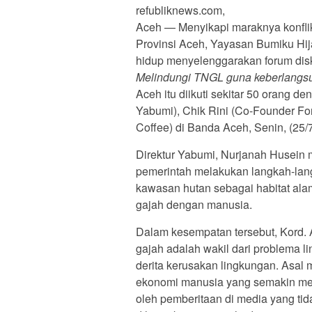
refubliknews.com,
Aceh — Menyikapi maraknya konfli
Provinsi Aceh, Yayasan Bumiku Hij
hidup menyelenggarakan forum disk
Melindungi TNGL guna keberlangsun
Aceh itu diikuti sekitar 50 orang 
Yabumi), Chik Rini (Co-Founder For
Coffee) di Banda Aceh, Senin, (25/
Direktur Yabumi, Nurjanah Husein
pemerintah melakukan langkah-lan
kawasan hutan sebagai habitat ala
gajah dengan manusia.
Dalam kesempatan tersebut, Kord.
gajah adalah wakil dari problema 
derita kerusakan lingkungan. Asal 
ekonomi manusia yang semakin men
oleh pemberitaan di media yang ti