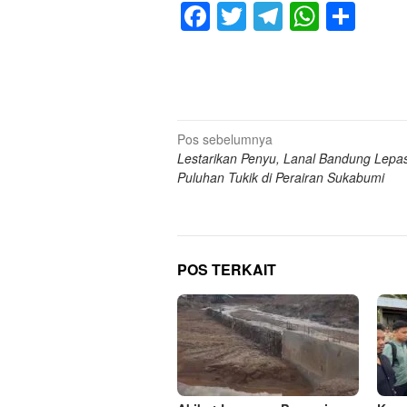
Facebook
Twitter
Telegram
Whats
Sha
Navigasi
Pos sebelumnya
Lestarikan Penyu, Lanal Bandung Lepas
pos
Puluhan Tukik di Perairan Sukabumi
POS TERKAIT