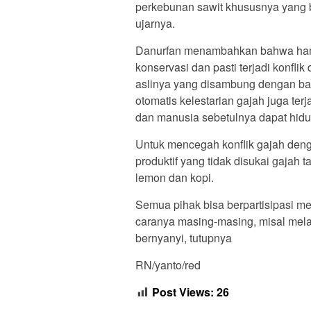
perkebunan sawit khususnya yang 
ujarnya.
Danurfan menambahkan bahwa hamp
konservasi dan pasti terjadi konfli
aslinya yang disambung dengan bari
otomatis kelestarian gajah juga ter
dan manusia sebetulnya dapat hidu
Untuk mencegah konflik gajah den
produktif yang tidak disukai gaja
lemon dan kopi.
Semua pihak bisa berpartisipasi m
caranya masing-masing, misal melal
bernyanyi, tutupnya
RN/yanto/red
Post Views:
26