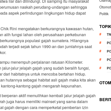
Olahra
twa liar dan dilindungi. Di samping itu masyarakat
m perumusan naskah perudang-undangan sehingga
Otomot
epada aspek perlindungan lingkungan hidup dapat
Politik
TOPI
y, Chik Rini mengatakan berkurangnya kawasan hutan,
an alih fungsi lahan oleh perusahaan perkebunan
TN
berkurangnya populasi gajah sumatera. Hilangnya
P
dah terjadi sejak tahun 1990-an dan jumlahnya saat
PO
kor.
PO
ampu menempuh perjalanan ratusan Kilometer.
alur-jalur jelajah gajah yang sudah beralih fungsi,
PO
 dari habitatnya untuk mencoba bertahan hidup.
n hutannya sebagai habitat asli gajah maka kita akan
OTOM
i kantong-kantong gajah mengarah kepunahan.
berperan aktif memulihkan kembali jalur jelajah gajah
BERI
erah juga harus memiliki mainset yang sama dalam
at gajah dengan cara memperketat pemberian izin