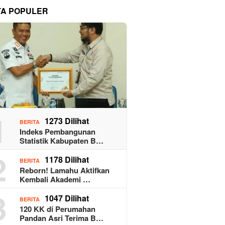
TA POPULER
1
1273 Dilihat
BERITA
Indeks Pembangunan
Statistik Kabupaten B…
2
1178 Dilihat
BERITA
Reborn! Lamahu Aktifkan
Kembali Akademi …
3
1047 Dilihat
BERITA
120 KK di Perumahan
Pandan Asri Terima B…