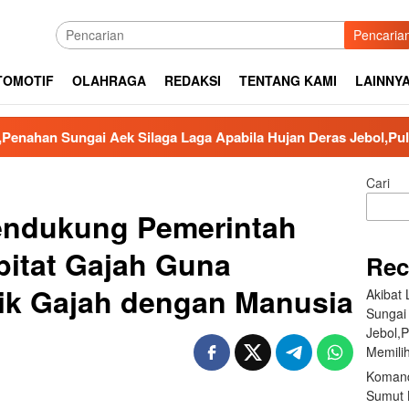
Pencaria
TOMOTIF
OLAHRAGA
REDAKSI
TENTANG KAMI
LAINNY
i Aek Silaga Laga Apabila Hujan Deras Jebol,Puluhan Warga Hu
Cari
ndukung Pemerintah
bitat Gajah Guna
Rec
ik Gajah dengan Manusia
Akibat
Sungai
Jebol,
Memilih
Komand
Sumut B