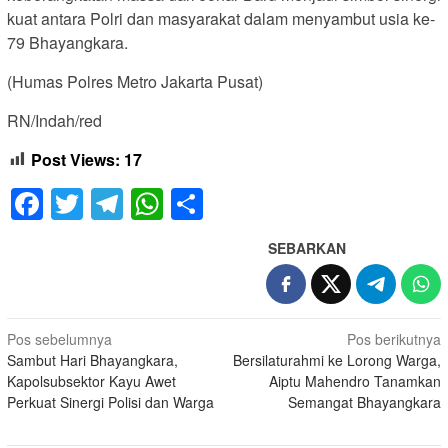
kuat antara Polri dan masyarakat dalam menyambut usia ke-
79 Bhayangkara.
(Humas Polres Metro Jakarta Pusat)
RN/Indah/red
Post Views:
17
Facebook
Twitter
Telegram
WhatsApp
Share
SEBARKAN
Navigasi
Pos sebelumnya
Pos berikutnya
Sambut Hari Bhayangkara,
Bersilaturahmi ke Lorong Warga,
pos
Kapolsubsektor Kayu Awet
Aiptu Mahendro Tanamkan
Perkuat Sinergi Polisi dan Warga
Semangat Bhayangkara