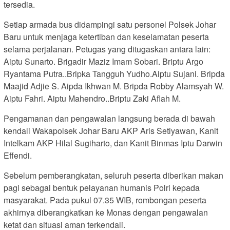
tersedia.
Setiap armada bus didampingi satu personel Polsek Johar
Baru untuk menjaga ketertiban dan keselamatan peserta
selama perjalanan. Petugas yang ditugaskan antara lain:
Aiptu Sunarto. Brigadir Maziz Imam Sobari. Briptu Argo
Ryantama Putra..Bripka Tangguh Yudho.Aiptu Sujani. Bripda
Maajid Adjie S. Aipda Ikhwan M. Bripda Robby Alamsyah W.
Aiptu Fahri. Aiptu Mahendro..Briptu Zaki Aflah M.
Pengamanan dan pengawalan langsung berada di bawah
kendali Wakapolsek Johar Baru AKP Aris Setiyawan, Kanit
Intelkam AKP Hilal Sugiharto, dan Kanit Binmas Iptu Darwin
Effendi.
Sebelum pemberangkatan, seluruh peserta diberikan makan
pagi sebagai bentuk pelayanan humanis Polri kepada
masyarakat. Pada pukul 07.35 WIB, rombongan peserta
akhirnya diberangkatkan ke Monas dengan pengawalan
ketat dan situasi aman terkendali.