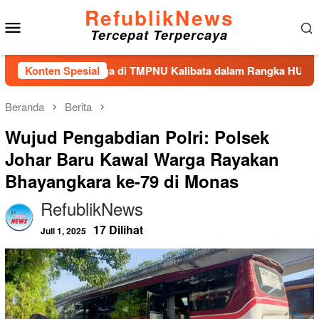
Loncat
RefublikNews
Menu
ke
Tercepat Terpercaya
konten
Mobile
n Tabur Bunga di TMPNU Kalibata dalam Rangka HUT Ke-40 PPA
Konten Spesial
Beranda
Berita
Wujud Pengabdian Polri: Polsek
Johar Baru Kawal Warga Rayakan
Bhayangkara ke-79 di Monas
RefublikNews
17 Dilihat
Juli 1, 2025