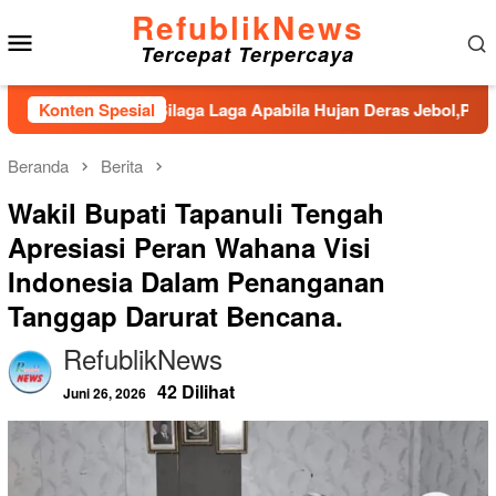
Loncat
RefublikNews
Menu
ke
Tercepat Terpercaya
konten
Mobile
Aek Silaga Laga Apabila Hujan Deras Jebol,Puluhan Warga Huta
Konten Spesial
Beranda
Berita
Wakil Bupati Tapanuli Tengah
Apresiasi Peran Wahana Visi
Indonesia Dalam Penanganan
Tanggap Darurat Bencana.
RefublikNews
42 Dilihat
Juni 26, 2026