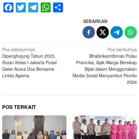
Facebook
Twitter
Telegram
WhatsApp
Share
SEBARKAN
Navigasi
Pos sebelumnya
Pos berikutnya
Dipenghujung Tahun 2023,
Bhabinkamtibmas Pulau
pos
Rutan Kelas I Jakarta Pusat
Pramuka, Ajak Warga Bersikap
Gelar Acara Doa Bersama
Bijak dalam Menggunakan
Lintas Agama
Media Sosial Menyambut Pemilu
2024
POS TERKAIT