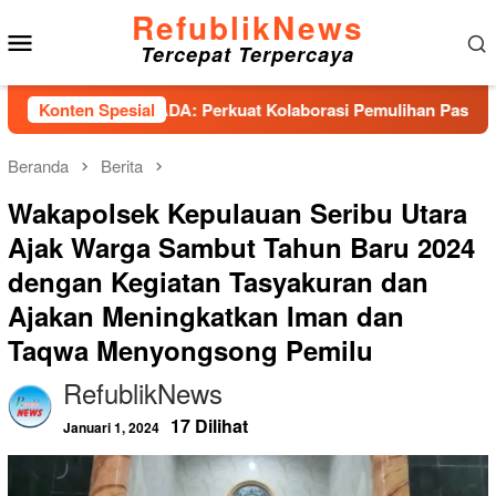
Loncat
RefublikNews
Menu
ke
Tercepat Terpercaya
konten
Mobile
nsi PESADA: Perkuat Kolaborasi Pemulihan Pascabencana dan 
Konten Spesial
Beranda
Berita
Wakapolsek Kepulauan Seribu Utara
Ajak Warga Sambut Tahun Baru 2024
dengan Kegiatan Tasyakuran dan
Ajakan Meningkatkan Iman dan
Taqwa Menyongsong Pemilu
RefublikNews
17 Dilihat
Januari 1, 2024