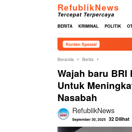
Loncat
RefublikNews
ke
Tercepat Terpercaya
konten
BERITA
KRIMINAL
POLITIK
O
Konten Spesial
Gelar
Beranda
Berita
Wajah baru BRI
Untuk Meningka
Nasabah
RefublikNews
32 Dilihat
September 30, 2025