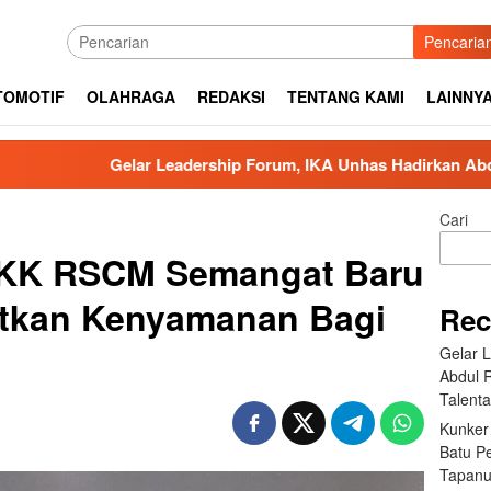
Pencaria
TOMOTIF
OLAHRAGA
REDAKSI
TENTANG KAMI
LAINNY
 Leadership Forum, IKA Unhas Hadirkan Abdul Rivai Ras: Kepem
Cari
 KK RSCM Semangat Baru
tkan Kenyamanan Bagi
Rec
Gelar 
Abdul 
Talent
Kunker
Batu P
Tapanu