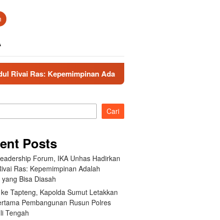
n
A
impinan Adalah Talenta yang Bisa Diasah
Kunker ke Ta
Cari
ent Posts
Leadership Forum, IKA Unhas Hadirkan
Rivai Ras: Kepemimpinan Adalah
a yang Bisa Diasah
 ke Tapteng, Kapolda Sumut Letakkan
ertama Pembangunan Rusun Polres
li Tengah