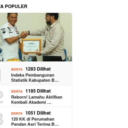
TA POPULER
1
1283 Dilihat
BERITA
Indeks Pembangunan
Statistik Kabupaten B…
2
1185 Dilihat
BERITA
Reborn! Lamahu Aktifkan
Kembali Akademi …
3
1051 Dilihat
BERITA
120 KK di Perumahan
Pandan Asri Terima B…