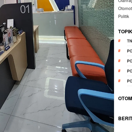
Olahra
Otomot
Politik
TOPI
TN
P
PO
PO
PO
OTOM
BERI