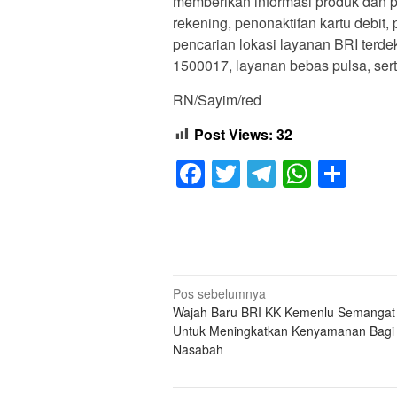
memberikan informasi produk dan p
rekening, penonaktifan kartu debit
pencarian lokasi layanan BRI terdeka
1500017, layanan bebas pulsa, se
RN/Sayim/red
Post Views:
32
Facebook
Twitter
Telegram
Whats
Sha
Navigasi
Pos sebelumnya
Wajah Baru BRI KK Kemenlu Semangat
pos
Untuk Meningkatkan Kenyamanan Bagi
Nasabah