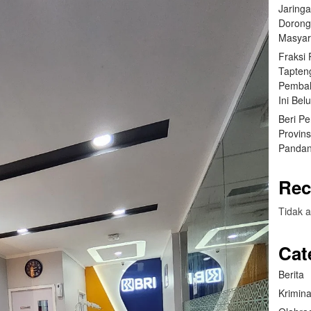
Jaring
Dorong
Masyar
Fraksi
Tapten
Pembah
Ini Bel
Beri P
Provin
Pandan
Rec
Tidak a
Cat
Berita
Krimina