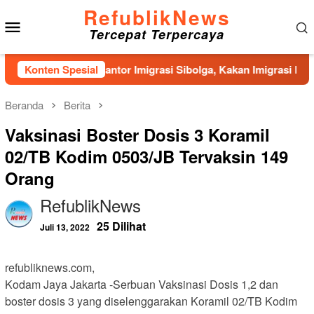
Loncat
RefublikNews
Menu
ke
Tercepat Terpercaya
konten
Mobile
mbangunan Kantor Imigrasi Sibolga, Kakan Imigrasi Kelas II Ge
Konten Spesial
Beranda
Berita
Vaksinasi Boster Dosis 3 Koramil
02/TB Kodim 0503/JB Tervaksin 149
Orang
RefublikNews
25 Dilihat
Juli 13, 2022
refubliknews.com,
Kodam Jaya Jakarta -Serbuan Vaksinasi Dosis 1,2 dan
boster dosis 3 yang diselenggarakan Koramil 02/TB Kodim