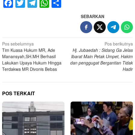
Facebook
Twitter
Telegram
WhatsApp
Share
SEBARKAN
Navigasi
Pos sebelumnya
Pos berikutnya
Tim Kuasa Hukum MR, Ade
Hj. Jubaedah : Sidang Ga Jelas
pos
Manansyah,SH.MH Berhasil
Ibarat Main Petak Umpet, Hakim
Lakukan Upaya Hukum Hingga
dan penggugat Bergantian Tidak
Terdakwa MR Divonis Bebas
Hadir
POS TERKAIT